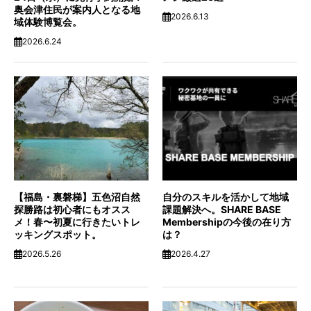
奥会津住民が案内人となる地
2026.6.13
域体験博覧会。
2026.6.24
【福島・裏磐梯】五色沼自然
自分のスキルを活かして地域
探勝路は初心者にもオスス
課題解決へ。SHARE BASE
メ！春〜初夏に行きたいトレ
Membershipの今後の在り方
ッキングスポット。
は？
2026.5.26
2026.4.27