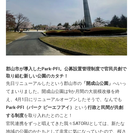
郡山市が導入したPark-PFI。公募設置管理制度で官民共創で
取り組む新しい公園のカタチ！
先日リニューアルしたという郡山市の
「開成山公園」
へいっ
てまいりました。開成山公園は9か月間の大規模改修を終
え、4月1日にリニューアルオープンしたそうで、なんでも
Park-PFI（パーク ピーエフアイ）
という
行政と民間が共創
する制度
を取り入れたとのこと！
官民連携をずっと唱えてきた我々SATORUとしては、新たな
地域の公園のかたちとして非常に気になっていたので、桜さ