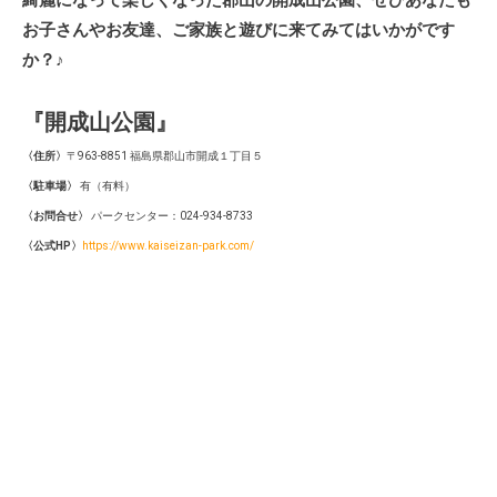
綺麗になって楽しくなった郡山の開成山公園、ぜひあなたも
お子さんやお友達、ご家族と遊びに来てみてはいかがです
か？♪
『開成山公園』
〈住所〉
〒963-8851 福島県郡山市開成１丁目５
〈駐車場〉
有（有料）
〈お問合せ〉
パークセンター：024-934-8733
〈公式HP〉
https://www.kaiseizan-park.com/