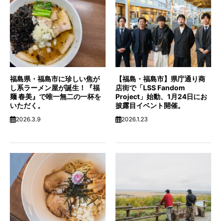
福島県・福島市に珍しい焦が
【福島・福島市】県庁通り商
し系ラーメン屋が誕生！『福
店街で「LSS Fandom
麺 春美』で唯一無二の一杯を
Project」始動、1月24日にお
いただく。
披露目イベント開催。
2026.3.9
2026.1.23