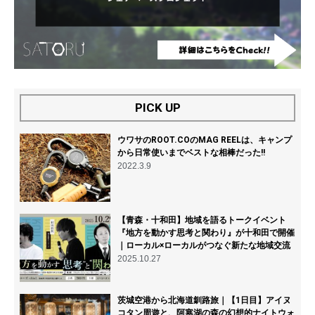
PICK UP
ウワサのROOT.COのMAG REELは、キャンプ
から日常使いまでベストな相棒だった!!
2022.3.9
【青森・十和田】地域を語るトークイベント
『地方を動かす思考と関わり』が十和田で開催
｜ローカル×ローカルがつなぐ新たな地域交流
2025.10.27
茨城空港から北海道釧路旅｜【1日目】アイヌ
コタン周遊と、阿寒湖の森の幻想的ナイトウォ