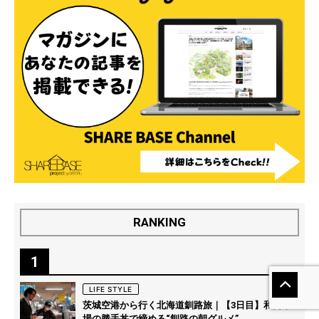
RANKING
1
LIFE STYLE
茨城空港から行く北海道釧路旅｜【3日目】和商市
場の勝手丼で締める“釧路の朝グルメ”