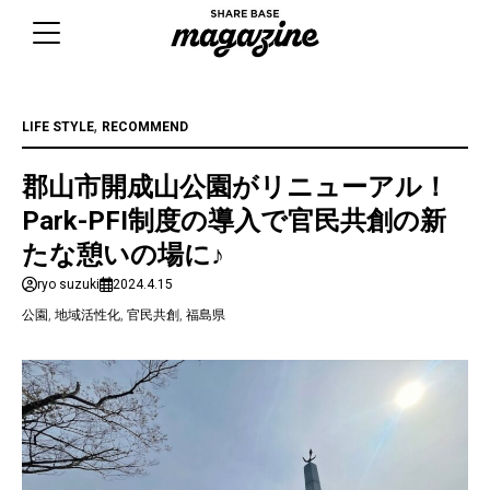
Skip
to
content
,
LIFE STYLE
RECOMMEND
郡山市開成山公園がリニューアル！
Park-PFI制度の導入で官民共創の新
たな憩いの場に♪
ryo suzuki
2024.4.15
公園
,
地域活性化
,
官民共創
,
福島県