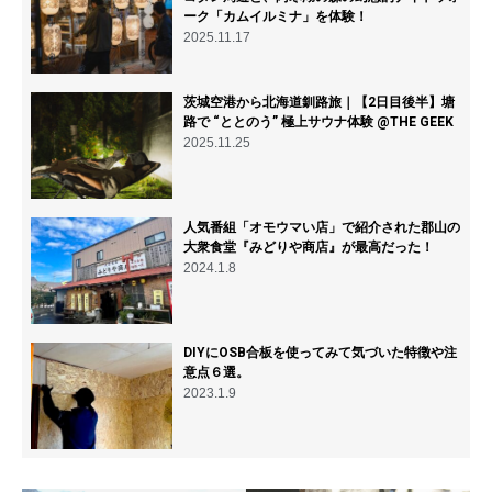
ーク「カムイルミナ」を体験！
2025.11.17
茨城空港から北海道釧路旅｜【2日目後半】塘
路で “ととのう” 極上サウナ体験 @THE GEEK
2025.11.25
人気番組「オモウマい店」で紹介された郡山の
大衆食堂『みどりや商店』が最高だった！
2024.1.8
DIYにOSB合板を使ってみて気づいた特徴や注
意点６選。
2023.1.9