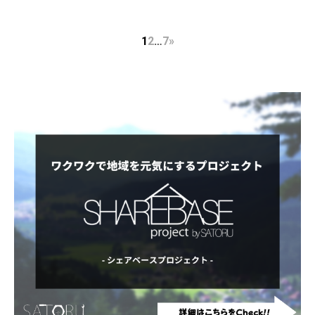
1
2
…
7
»