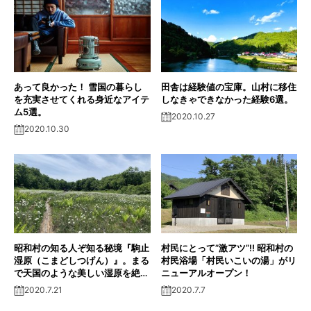
あって良かった！ 雪国の暮らし
田舎は経験値の宝庫。山村に移住
を充実させてくれる身近なアイテ
しなきゃできなかった経験6選。
ム5選。
2020.10.27
2020.10.30
昭和村の知る人ぞ知る秘境『駒止
村民にとって”激アツ”!! 昭和村の
湿原（こまどしつげん）』。まる
村民浴場「村民いこいの湯」がリ
で天国のような美しい湿原を絶景
ニューアルオープン！
レポート!!
2020.7.21
2020.7.7