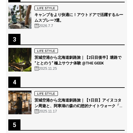
LIFE STYLE
キャンプをより快適に！アウトドアで活躍するルー
ムスプレー7選。
2026.7.7
3
LIFE STYLE
茨城空港から北海道釧路旅｜【2日目後半】塘路で
“ととのう” 極上サウナ体験 @THE GEEK
2025.11.25
4
LIFE STYLE
茨城空港から北海道釧路旅｜【1日目】アイヌコタ
ン周遊と、阿寒湖の森の幻想的ナイトウォーク「カ
ムイルミナ」を体験！
2025.11.17
5