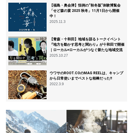
【福島・奥会津】恒例の“秋冬版”体験博覧会
「せど森の宴 2025 秋冬」11月1日から開催
中！
2025.11.3
【青森・十和田】地域を語るトークイベント
『地方を動かす思考と関わり』が十和田で開催
｜ローカル×ローカルがつなぐ新たな地域交流
2025.10.27
ウワサのROOT.COのMAG REELは、キャンプ
から日常使いまでベストな相棒だった!!
2022.3.9