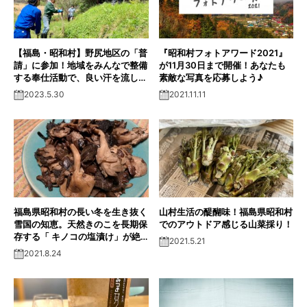
【福島・昭和村】野尻地区の「普
『昭和村フォトアワード2021』
請」に参加！地域をみんなで整備
が11月30日まで開催！あなたも
する奉仕活動で、良い汗を流しま
素敵な写真を応募しよう♪
した！
2023.5.30
2021.11.11
福島県昭和村の長い冬を生き抜く
山村生活の醍醐味！福島県昭和村
雪国の知恵。天然きのこを長期保
でのアウトドア感じる山菜採り！
存する「 キノコの塩漬け」が絶
2021.5.21
品!!
2021.8.24