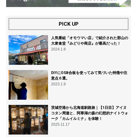
PICK UP
人気番組「オモウマい店」で紹介された郡山の
大衆食堂『みどりや商店』が最高だった！
2024.1.8
DIYにOSB合板を使ってみて気づいた特徴や注
意点６選。
2023.1.9
茨城空港から北海道釧路旅｜【1日目】アイヌ
コタン周遊と、阿寒湖の森の幻想的ナイトウォ
ーク「カムイルミナ」を体験！
2025.11.17