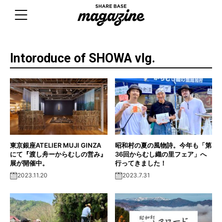
Skip
to
content
Intoroduce of SHOWA vlg.
東京銀座ATELIER MUJI GINZA
昭和村の夏の風物詩。今年も「第
にて『渡し舟ーからむしの営み』
36回からむし織の里フェア」へ
展が開催中。
行ってきました！
2023.11.20
2023.7.31