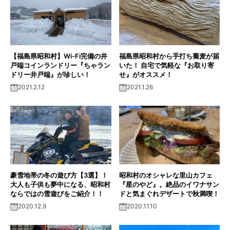
【福島県昭和村】Wi-Fi完備の井
福島県昭和村から手打ち蕎麦が届
戸端コインランドリー『ちゃラン
いた！ 自宅で気軽な『お取り寄
ドリー井戸端』が珍しい！
せ』がオススメ！
2021.2.12
2021.1.26
豪雪地帯の冬の遊び方【3選】！
昭和村のオシャレな里山カフェ
大人も子供も夢中になる、昭和村
『星のやど』。絶品のイワナサン
ならではの雪遊びをご紹介！！
ドと気まぐれデザートで秋満喫！
2020.12.9
2020.11.10