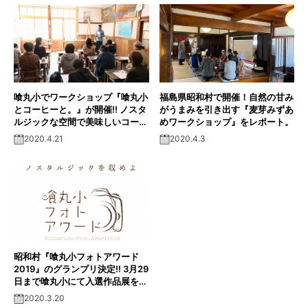
喰丸小でワークショップ『喰丸小
福島県昭和村で開催！自然の甘み
とコーヒーと。』が開催!! ノスタ
がうまみを引き出す『麦芽みずあ
ルジックな空間で美味しいコーヒ
めワークショップ』をレポート。
ーをテイスティング。
2020.4.21
2020.4.3
昭和村『喰丸小フォトアワード
2019』のグランプリ決定!! 3月29
日まで喰丸小にて入選作品展を開
催中！
2020.3.20