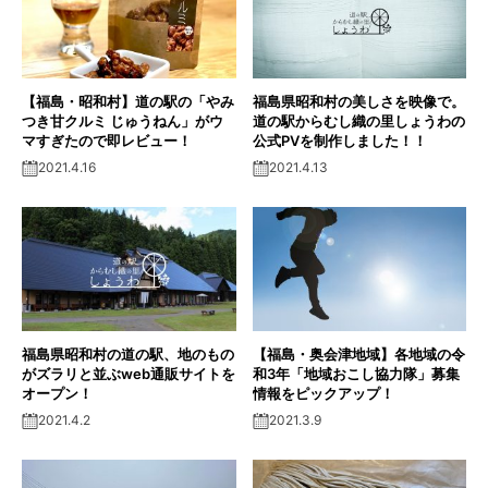
【福島・昭和村】道の駅の「やみ
福島県昭和村の美しさを映像で。
つき甘クルミ じゅうねん」がウ
道の駅からむし織の里しょうわの
マすぎたので即レビュー！
公式PVを制作しました！！
2021.4.16
2021.4.13
福島県昭和村の道の駅、地のもの
【福島・奥会津地域】各地域の令
がズラリと並ぶweb通販サイトを
和3年「地域おこし協力隊」募集
オープン！
情報をピックアップ！
2021.4.2
2021.3.9