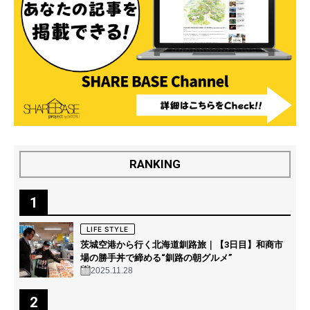
RANKING
1
LIFE STYLE
茨城空港から行く北海道釧路旅｜【3日目】和商市
場の勝手丼で締める“釧路の朝グルメ”
2025.11.28
2