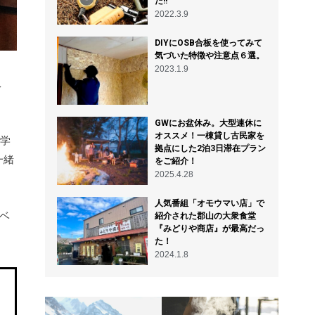
た!!
2022.3.9
DIYにOSB合板を使ってみて
気づいた特徴や注意点６選。
2023.1.9
会
！
GWにお盆休み。大型連休に
オススメ！一棟貸し古民家を
 学
拠点にした2泊3日滞在プラン
一緒
をご紹介！
2025.4.28
人気番組「オモウマい店」で
ベ
紹介された郡山の大衆食堂
『みどりや商店』が最高だっ
た！
2024.1.8