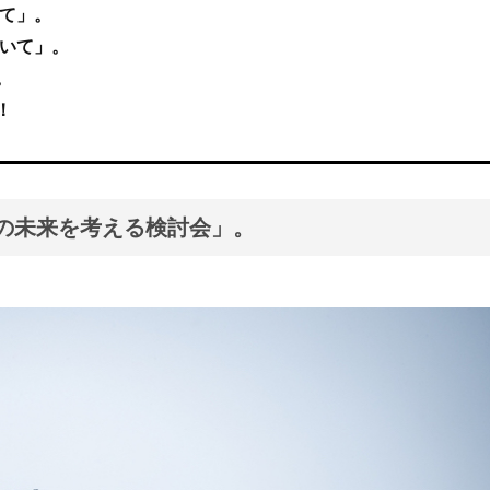
いて」。
ついて」。
。
！
津の未来を考える検討会」。