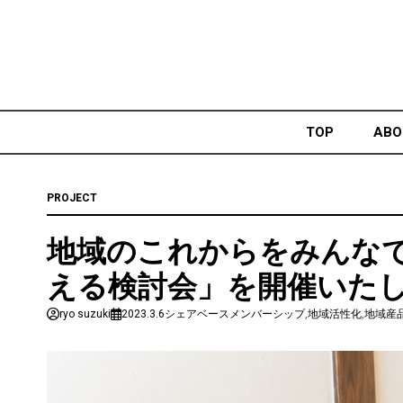
Skip
to
content
TOP
ABO
PROJECT
地域のこれからをみんな
える検討会」を開催いた
ryo suzuki
2023.3.6
シェアベースメンバーシップ
,
地域活性化
,
地域産