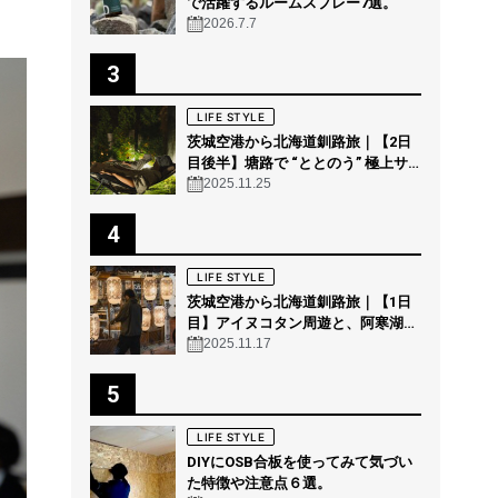
で活躍するルームスプレー7選。
2026.7.7
3
LIFE STYLE
茨城空港から北海道釧路旅｜【2日
目後半】塘路で “ととのう” 極上サ
ウナ体験 @THE GEEK
2025.11.25
4
LIFE STYLE
茨城空港から北海道釧路旅｜【1日
目】アイヌコタン周遊と、阿寒湖の
森の幻想的ナイトウォーク「カムイ
2025.11.17
ルミナ」を体験！
5
LIFE STYLE
DIYにOSB合板を使ってみて気づい
た特徴や注意点６選。