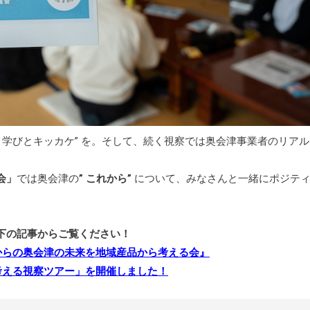
 学びとキッカケ” を。そして、続く視察では奥会津事業者のリアル
会」
では奥会津の
” これから”
について、みなさんと一緒にポジテ
下の記事からご覧ください！
からの奥会津の未来を地域産品から考える会』
考える視察ツアー」を開催しました！