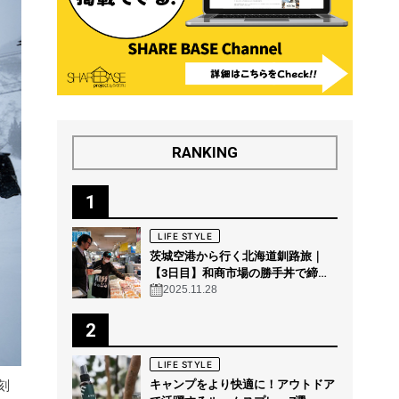
RANKING
1
LIFE STYLE
茨城空港から行く北海道釧路旅｜
【3日目】和商市場の勝手丼で締め
る“釧路の朝グルメ”
2025.11.28
2
LIFE STYLE
刻
キャンプをより快適に！アウトドア