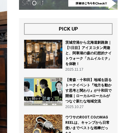
PICK UP
茨城空港から北海道釧路旅｜
【1日目】アイヌコタン周遊
と、阿寒湖の森の幻想的ナイ
トウォーク「カムイルミナ」
を体験！
2025.11.17
【青森・十和田】地域を語る
トークイベント『地方を動か
す思考と関わり』が十和田で
開催｜ローカル×ローカルが
つなぐ新たな地域交流
2025.10.27
ウワサのROOT.COのMAG
REELは、キャンプから日常
使いまでベストな相棒だっ