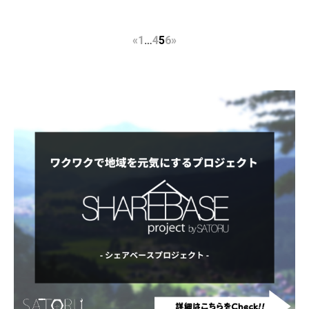
«
1
…
4
5
6
»