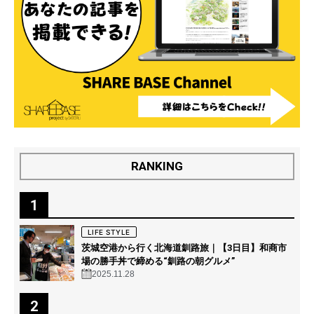
RANKING
1
LIFE STYLE
茨城空港から行く北海道釧路旅｜【3日目】和商市
場の勝手丼で締める“釧路の朝グルメ”
2025.11.28
2