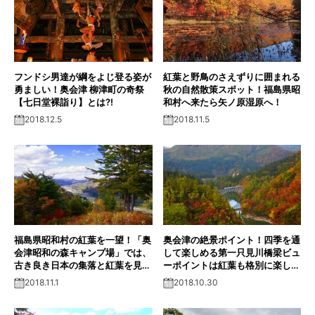
フンドシ男達が綱をよじ登る姿が
紅葉と野鳥のさえずりに囲まれる
勇ましい！奥会津 柳津町の奇祭
秋の自然散策スポット！福島県昭
【七日堂裸詣り】とは?!
和村へ来たら矢ノ原湿原へ！
2018.12.5
2018.11.5
福島県昭和村の紅葉を一望！「奥
奥会津の絶景ポイント！四季を通
会津昭和の森キャンプ場」では、
して楽しめる第一只見川橋梁ビュ
古き良き日本の集落と紅葉を見渡
ーポイントは紅葉も格別に楽しめ
せる！
る！
2018.11.1
2018.10.30