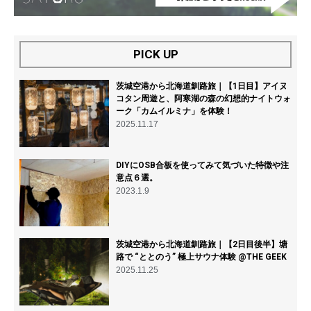
PICK UP
茨城空港から北海道釧路旅｜【1日目】アイヌ
コタン周遊と、阿寒湖の森の幻想的ナイトウォ
ーク「カムイルミナ」を体験！
2025.11.17
DIYにOSB合板を使ってみて気づいた特徴や注
意点６選。
2023.1.9
茨城空港から北海道釧路旅｜【2日目後半】塘
路で “ととのう” 極上サウナ体験 @THE GEEK
2025.11.25