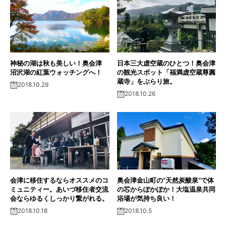
神秘の湖は秋も美しい！奥会津
日本三大虚空蔵のひとつ！奥会津
沼沢湖の紅葉ウォッチングへ！
の観光スポット「福満虚空蔵尊圓
蔵寺」をぶらり旅。
2018.10.29
2018.10.26
会津に移住するならオススメのコ
奥会津金山町の”天然炭酸泉”で体
ミュニティー。あいづ移住者交流
の芯からぽかぽか！大塩温泉共同
会ならゆるくしっかり繋がれる。
浴場が気持ち良い！
2018.10.18
2018.10.5