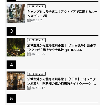
LIFE STYLE
キャンプをより快適に！アウトドアで活躍するルー
ムスプレー7選。
2026.7.7
3
LIFE STYLE
茨城空港から北海道釧路旅｜【2日目後半】塘路で
“ととのう” 極上サウナ体験 @THE GEEK
2025.11.25
4
LIFE STYLE
茨城空港から北海道釧路旅｜【1日目】アイヌコタ
ン周遊と、阿寒湖の森の幻想的ナイトウォーク「カ
ムイルミナ」を体験！
2025.11.17
5