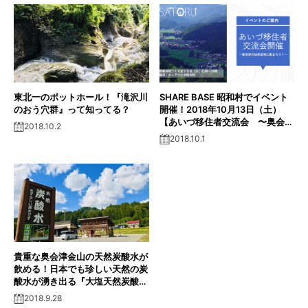
東北一のポットホール！『滝沢川
SHARE BASE 昭和村でイベント
のおう穴群』って知ってる？
開催！2018年10月13日（土）
【あいづ移住者交流会 〜奥会津
2018.10.2
の秘密基地に集まろう！〜】
2018.10.1
貴重な奥会津金山の天然炭酸水が
飲める！日本でも珍しい天然の炭
酸水が湧き出る『大塩天然炭酸水
炭酸場』。
2018.9.28