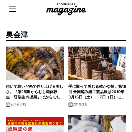
Skip
to
content
奥会津
想いで紡いだ糸で作り上げる美し
手に取って感じる確かな技。第18
さ。『第25期 からむし織体験
回 全国編み組工芸品展は2019年
生・研修生 作品展』でからむし
3月16日（土）・17日（日）に開
織を堪能！
催！
2019.3.12
2019.3.8