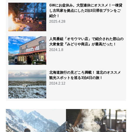
GWにお盆休み。大型連休にオススメ！一棟貸
し古民家を拠点にした2泊3日滞在プランをご
紹介！
2025.4.28
人気番組「オモウマい店」で紹介された郡山の
大衆食堂『みどりや商店』が最高だった！
2024.1.8
北海道旅行の見どころ満載！ 道北のオススメ
観光スポットを巡る3泊4日の旅！
2024.2.12