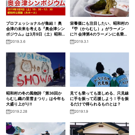
プロフェッショナルが集結！ 奥
栄養価にも注目したい、昭和村の
会津の未来を考える『奥会津シン
『苧（からむし）』がラーメン
ポジウム』は3月9日（土）昭和
に?! 会津第4のラーメンに名乗り
村公民館で開催！
をあげたその味は？
2019.3.6
2019.3.1
昭和村の冬の風物詩「第36回か
見ても乗っても楽しめる、只見線
らむし織の里雪まつり」は今年も
に手を振って応援しよう！手を振
大盛り上がり!!
るだけで得られるものとは？
2019.2.28
2019.1.9