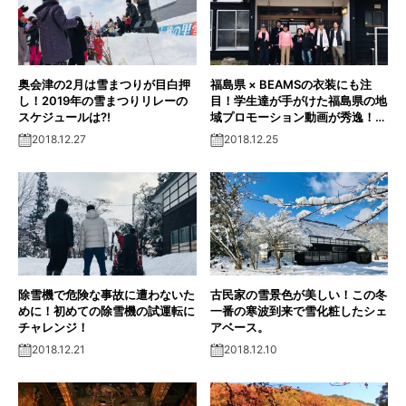
奥会津の2月は雪まつりが目白押
福島県 × BEAMSの衣装にも注
し！2019年の雪まつりリレーの
目！学生達が手がけた福島県の地
スケジュールは?!
域プロモーション動画が秀逸！キ
ーワードは『I LOVE ふくし
2018.12.27
2018.12.25
ま』。
除雪機で危険な事故に遭わないた
古民家の雪景色が美しい！この冬
めに！初めての除雪機の試運転に
一番の寒波到来で雪化粧したシェ
チャレンジ！
アベース。
2018.12.21
2018.12.10