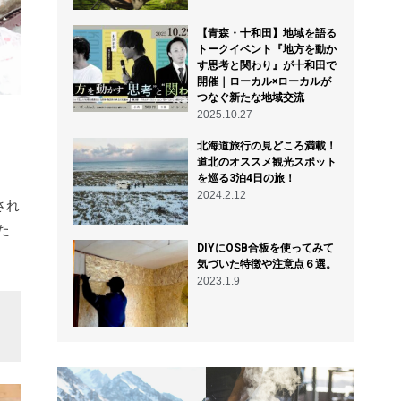
【青森・十和田】地域を語る
トークイベント『地方を動か
す思考と関わり』が十和田で
開催｜ローカル×ローカルが
つなぐ新たな地域交流
2025.10.27
北海道旅行の見どころ満載！
道北のオススメ観光スポット
を巡る3泊4日の旅！
2024.2.12
され
た
DIYにOSB合板を使ってみて
気づいた特徴や注意点６選。
2023.1.9