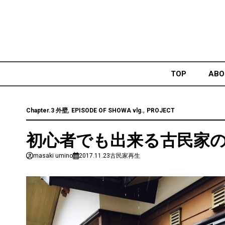
Skip
to
content
TOP
ABO
,
,
Chapter.3 外壁
EPISODE OF SHOWA vlg.
PROJECT
初心者でも出来る古民家
masaki umino
2017.11.23
古民家再生