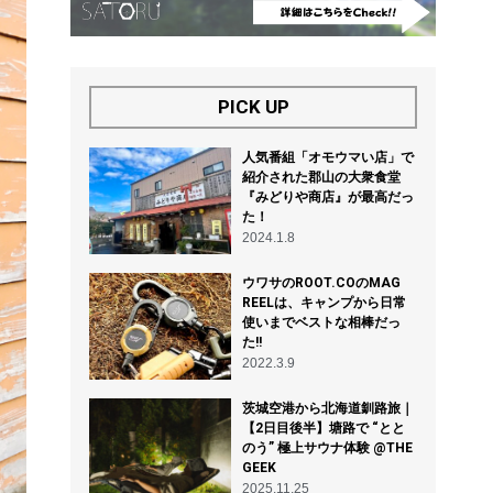
PICK UP
人気番組「オモウマい店」で
紹介された郡山の大衆食堂
『みどりや商店』が最高だっ
た！
2024.1.8
ウワサのROOT.COのMAG
REELは、キャンプから日常
使いまでベストな相棒だっ
た!!
2022.3.9
茨城空港から北海道釧路旅｜
【2日目後半】塘路で “とと
のう” 極上サウナ体験 @THE
GEEK
2025.11.25