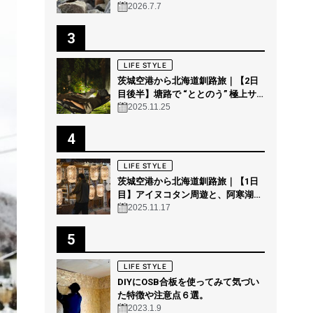
2026.7.7
3
LIFE STYLE
茨城空港から北海道釧路旅｜【2日
目後半】塘路で “ととのう” 極上サ
ウナ体験 @THE GEEK
2025.11.25
4
LIFE STYLE
茨城空港から北海道釧路旅｜【1日
目】アイヌコタン周遊と、阿寒湖の
森の幻想的ナイトウォーク「カムイ
2025.11.17
ルミナ」を体験！
5
LIFE STYLE
DIYにOSB合板を使ってみて気づい
た特徴や注意点６選。
2023.1.9