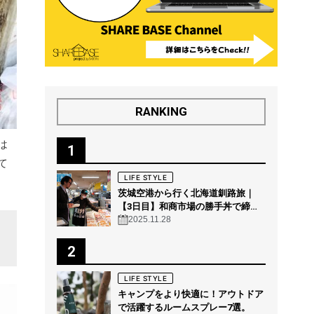
RANKING
は
1
て
LIFE STYLE
茨城空港から行く北海道釧路旅｜
【3日目】和商市場の勝手丼で締め
る“釧路の朝グルメ”
2025.11.28
2
LIFE STYLE
キャンプをより快適に！アウトドア
で活躍するルームスプレー7選。