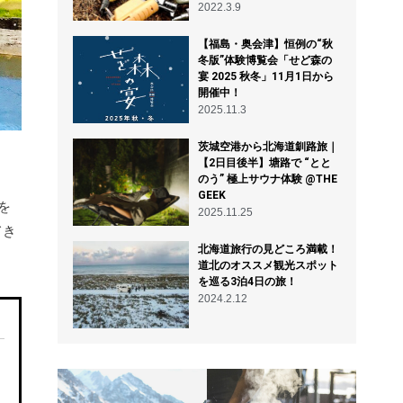
2022.3.9
【福島・奥会津】恒例の“秋
冬版”体験博覧会「せど森の
宴 2025 秋冬」11月1日から
開催中！
2025.11.3
茨城空港から北海道釧路旅｜
【2日目後半】塘路で “とと
のう” 極上サウナ体験 @THE
GEEK
を
2025.11.25
てき
北海道旅行の見どころ満載！
道北のオススメ観光スポット
を巡る3泊4日の旅！
2024.2.12