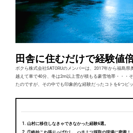
田舎に住むだけで経験値倍
ボクら株式会社SATORUのメンバーは、2017年から福
越えて車で40分、冬は2m以上雪が積もる豪雪地帯・・・
たのですが、その中でも印象的な経験だったコトを6つピ
山村に移住しなきゃできなかった経験6選。
①終始こわ張りっぱなし。ハチミツ採取の現場に密着！