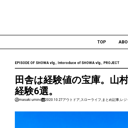
Skip
to
content
TOP
ABO
,
,
EPISODE OF SHOWA vlg.
Intoroduce of SHOWA vlg.
PROJECT
田舎は経験値の宝庫。山
経験6選。
masaki umino
2020.10.27
アウトドア
,
スローライフ
,
まとめ記事
,
レジ