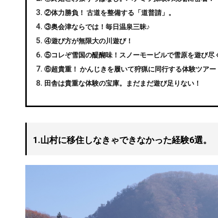
②体力勝負！ 古道を整備する「道普請」。
③奥会津ならでは！毎日温泉三昧♪
④遊び方が無限大の川遊び！
⑤コレぞ雪国の醍醐味！スノーモービルで雪原を遊び尽
⑥超貴重！ かんじきを履いて狩猟に同行する体験ツアー
田舎は貴重な体験の宝庫。まだまだ遊び足りない！
1.山村に移住しなきゃできなかった経験6選。