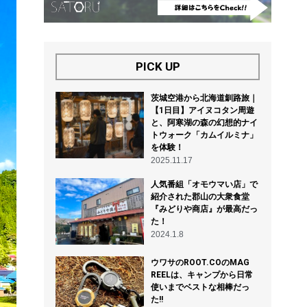
PICK UP
茨城空港から北海道釧路旅｜
【1日目】アイヌコタン周遊
と、阿寒湖の森の幻想的ナイ
トウォーク「カムイルミナ」
を体験！
2025.11.17
人気番組「オモウマい店」で
紹介された郡山の大衆食堂
『みどりや商店』が最高だっ
た！
2024.1.8
ウワサのROOT.COのMAG
REELは、キャンプから日常
使いまでベストな相棒だっ
た!!