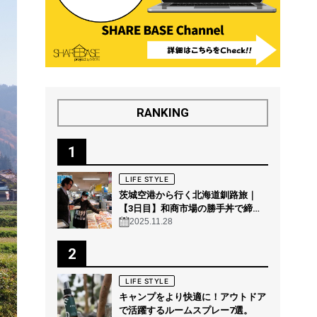
RANKING
1
LIFE STYLE
茨城空港から行く北海道釧路旅｜
【3日目】和商市場の勝手丼で締め
る“釧路の朝グルメ”
2025.11.28
2
LIFE STYLE
キャンプをより快適に！アウトドア
で活躍するルームスプレー7選。