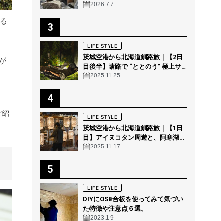
2026.7.7
える
3
LIFE STYLE
茨城空港から北海道釧路旅｜【2日
が
目後半】塘路で “ととのう” 極上サ
ウナ体験 @THE GEEK
2025.11.25
4
ご紹
LIFE STYLE
茨城空港から北海道釧路旅｜【1日
目】アイヌコタン周遊と、阿寒湖の
森の幻想的ナイトウォーク「カムイ
2025.11.17
ルミナ」を体験！
5
LIFE STYLE
DIYにOSB合板を使ってみて気づい
た特徴や注意点６選。
2023.1.9