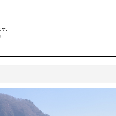
くす。
！