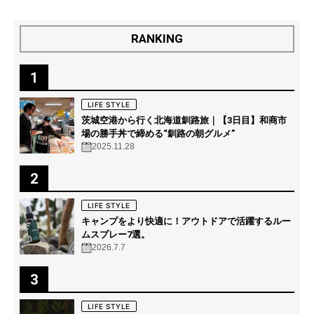
RANKING
1
LIFE STYLE
茨城空港から行く北海道釧路旅｜【3日目】和商市
場の勝手丼で締める“釧路の朝グルメ”
2025.11.28
2
LIFE STYLE
キャンプをより快適に！アウトドアで活躍するルー
ムスプレー7選。
2026.7.7
3
LIFE STYLE