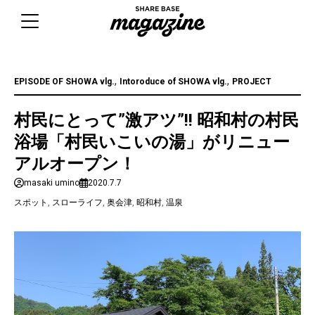
Skip
to
content
,
,
EPISODE OF SHOWA vlg.
Intoroduce of SHOWA vlg.
PROJECT
村民にとって”激アツ”!! 昭和村の村民
浴場「村民いこいの湯」がリニュー
アルオープン！
masaki umino
2020.7.7
スポット
,
スローライフ
,
奥会津
,
昭和村
,
温泉