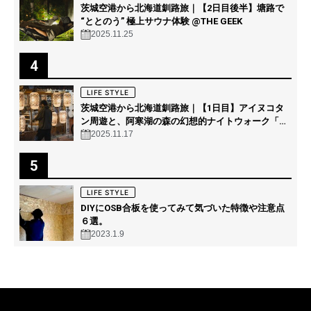
茨城空港から北海道釧路旅｜【2日目後半】塘路で
“ととのう” 極上サウナ体験 @THE GEEK
2025.11.25
4
LIFE STYLE
茨城空港から北海道釧路旅｜【1日目】アイヌコタ
ン周遊と、阿寒湖の森の幻想的ナイトウォーク「カ
ムイルミナ」を体験！
2025.11.17
5
LIFE STYLE
DIYにOSB合板を使ってみて気づいた特徴や注意点
６選。
2023.1.9