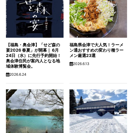
【福島・奥会津】「せど森の
福島県会津で大人気！ラーメ
宴2026 春夏」が開幕｜ 6月
ン通おすすめの変わり種ラー
24日（水）に先行予約開始！
メン厳選23選
奥会津住民が案内人となる地
2026.6.13
域体験博覧会。
2026.6.24