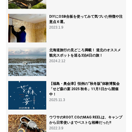
DIYにOSB合板を使ってみて気づいた特徴や注
意点６選。
2023.1.9
北海道旅行の見どころ満載！ 道北のオススメ
観光スポットを巡る3泊4日の旅！
2024.2.12
【福島・奥会津】恒例の“秋冬版”体験博覧会
「せど森の宴 2025 秋冬」11月1日から開催
中！
2025.11.3
ウワサのROOT.COのMAG REELは、キャンプ
から日常使いまでベストな相棒だった!!
2022.3.9