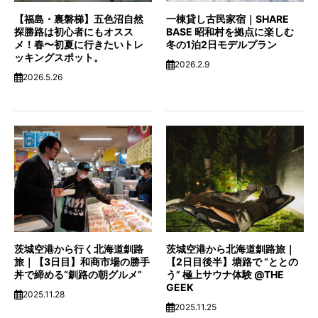
【福島・裏磐梯】五色沼自然
一棟貸し古民家宿｜SHARE
探勝路は初心者にもオスス
BASE 昭和村を拠点に楽しむ
メ！春〜初夏に行きたいトレ
冬の1泊2日モデルプラン
ッキングスポット。
2026.2.9
2026.5.26
茨城空港から行く北海道釧路
茨城空港から北海道釧路旅｜
旅｜【3日目】和商市場の勝手
【2日目後半】塘路で “ととの
丼で締める“釧路の朝グルメ”
う” 極上サウナ体験 @THE
GEEK
2025.11.28
2025.11.25