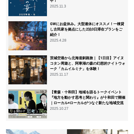
中！
2025.11.3
GWにお盆休み。大型連休にオススメ！一棟貸
し古民家を拠点にした2泊3日滞在プランをご
紹介！
2025.4.28
茨城空港から北海道釧路旅｜【1日目】アイヌ
コタン周遊と、阿寒湖の森の幻想的ナイトウォ
ーク「カムイルミナ」を体験！
2025.11.17
【青森・十和田】地域を語るトークイベント
『地方を動かす思考と関わり』が十和田で開催
｜ローカル×ローカルがつなぐ新たな地域交流
2025.10.27