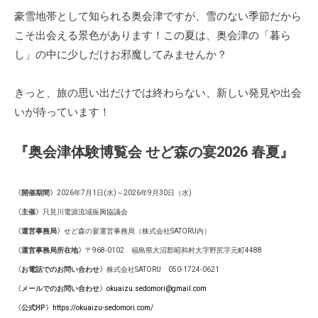
豪雪地帯として知られる奥会津ですが、雪のない季節だから
こそ出会える景色があります！この夏は、奥会津の「暮ら
し」の中に少しだけお邪魔してみませんか？
きっと、旅の思い出だけでは終わらない、新しい発見や出会
いが待っています！
『奥会津体験博覧会 せど森の宴2026 春夏』
〈開催期間〉
2026年7月1日(水)～2026年9月30日（水)
〈主催〉
只見川電源流域振興協議会
〈運営事務局〉
せど森の宴運営事務局（株式会社SATORU内）
〈運営事務局所在地〉
〒968-0102 福島県大沼郡昭和村大字野尻字元町4488
〈お電話でのお問い合わせ〉
株式会社SATORU 050-1724-0621
〈メールでのお問い合わせ〉
okuaizu.sedomori@gmail.com
〈公式HP〉
https://okuaizu-sedomori.com/