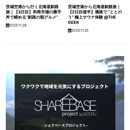
茨城空港から行く北海道釧路
茨城空港から北海道釧路旅｜
旅｜【3日目】和商市場の勝手
【2日目後半】塘路で “ととの
丼で締める“釧路の朝グルメ”
う” 極上サウナ体験 @THE
GEEK
2025.11.28
2025.11.25