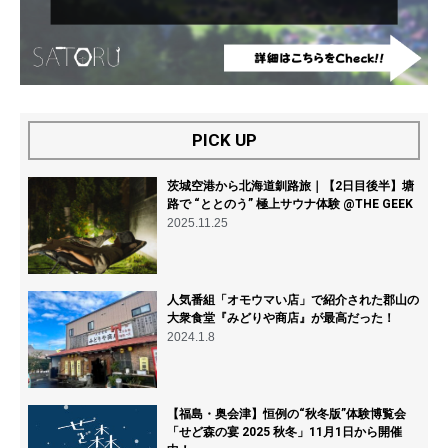
PICK UP
茨城空港から北海道釧路旅｜【2日目後半】塘
路で “ととのう” 極上サウナ体験 @THE GEEK
2025.11.25
人気番組「オモウマい店」で紹介された郡山の
大衆食堂『みどりや商店』が最高だった！
2024.1.8
【福島・奥会津】恒例の“秋冬版”体験博覧会
「せど森の宴 2025 秋冬」11月1日から開催