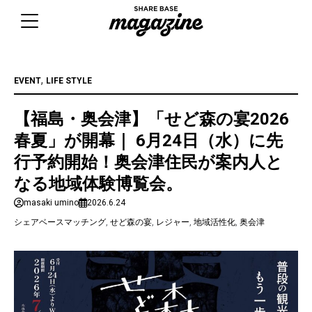
Skip
to
content
,
EVENT
LIFE STYLE
【福島・奥会津】「せど森の宴2026
春夏」が開幕｜ 6月24日（水）に先
行予約開始！奥会津住民が案内人と
なる地域体験博覧会。
masaki umino
2026.6.24
シェアベースマッチング
,
せど森の宴
,
レジャー
,
地域活性化
,
奥会津