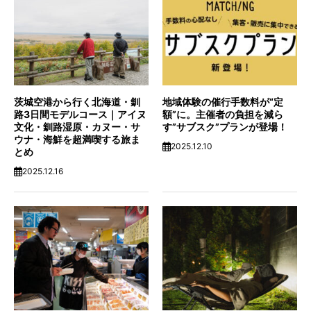
茨城空港から行く北海道・釧
地域体験の催行手数料が“定
路3日間モデルコース｜アイヌ
額”に。主催者の負担を減ら
文化・釧路湿原・カヌー・サ
す”サブスク”プランが登場！
ウナ・海鮮を超満喫する旅ま
2025.12.10
とめ
2025.12.16