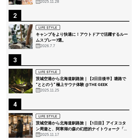
2025.11.28
2
LIFE STYLE
キャンプをより快適に！アウトドアで活躍するルー
ムスプレー7選。
2026.7.7
3
LIFE STYLE
茨城空港から北海道釧路旅｜【2日目後半】塘路で
“ととのう” 極上サウナ体験 @THE GEEK
2025.11.25
4
LIFE STYLE
茨城空港から北海道釧路旅｜【1日目】アイヌコタ
ン周遊と、阿寒湖の森の幻想的ナイトウォーク「カ
ムイルミナ」を体験！
2025.11.17