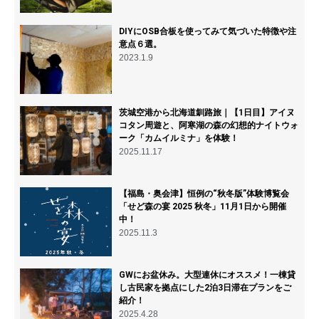
DIYにOSB合板を使ってみて気づいた特徴や注
意点６選。
2023.1.9
茨城空港から北海道釧路旅｜【1日目】アイヌ
コタン周遊と、阿寒湖の森の幻想的ナイトウォ
ーク「カムイルミナ」を体験！
2025.11.17
【福島・奥会津】恒例の“秋冬版”体験博覧会
「せど森の宴 2025 秋冬」11月1日から開催
中！
2025.11.3
GWにお盆休み。大型連休にオススメ！一棟貸
し古民家を拠点にした2泊3日滞在プランをご
紹介！
2025.4.28