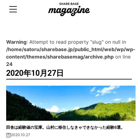
Skip
to
content
Warning
: Attempt to read property "slug" on null in
/home/satoru/sharebase.jp/public_html/web/wp/wp-
content/themes/sharebasemag/archive.php
on line
24
2020年10月27日
田舎は経験値の宝庫。山村に移住しなきゃできなかった経験6選。
2020.10.27