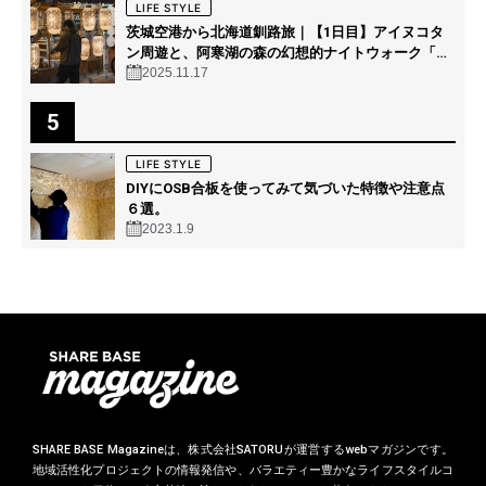
LIFE STYLE
茨城空港から北海道釧路旅｜【1日目】アイヌコタ
ン周遊と、阿寒湖の森の幻想的ナイトウォーク「カ
ムイルミナ」を体験！
2025.11.17
5
LIFE STYLE
DIYにOSB合板を使ってみて気づいた特徴や注意点
６選。
2023.1.9
SHARE BASE Magazineは、株式会社SATORUが運営するwebマガジンです。
地域活性化プロジェクトの情報発信や、バラエティー豊かなライフスタイルコ