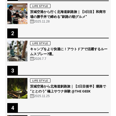
LIFE STYLE
茨城空港から行く北海道釧路旅｜【3日目】和商市
場の勝手丼で締める“釧路の朝グルメ”
2025.11.28
2
LIFE STYLE
キャンプをより快適に！アウトドアで活躍するルー
ムスプレー7選。
2026.7.7
3
LIFE STYLE
茨城空港から北海道釧路旅｜【2日目後半】塘路で
“ととのう” 極上サウナ体験 @THE GEEK
2025.11.25
4