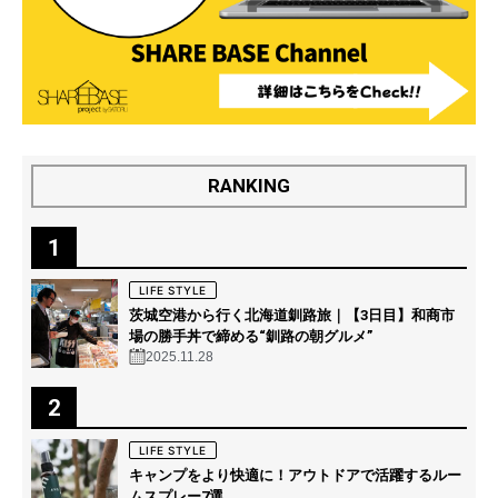
RANKING
1
LIFE STYLE
茨城空港から行く北海道釧路旅｜【3日目】和商市
場の勝手丼で締める“釧路の朝グルメ”
2025.11.28
2
LIFE STYLE
キャンプをより快適に！アウトドアで活躍するルー
ムスプレー7選。