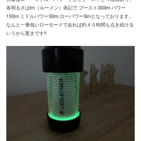
各明るさはlm（ルーメン）表記で ブースト300lm パワー
150lm ミドルパワー50lm ローパワー5lmとなっております。
なんと一番低いローモードであれば約４０時間も点き続ける
いうから驚きです!!