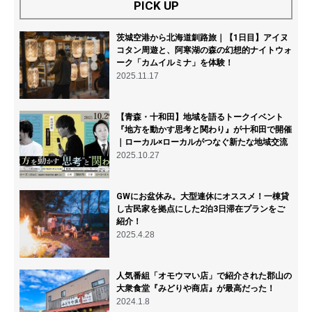
PICK UP
茨城空港から北海道釧路旅｜【1日目】アイヌ
コタン周遊と、阿寒湖の森の幻想的ナイトウォ
ーク「カムイルミナ」を体験！
2025.11.17
【青森・十和田】地域を語るトークイベント
『地方を動かす思考と関わり』が十和田で開催
｜ローカル×ローカルがつなぐ新たな地域交流
2025.10.27
GWにお盆休み。大型連休にオススメ！一棟貸
し古民家を拠点にした2泊3日滞在プランをご
紹介！
2025.4.28
人気番組「オモウマい店」で紹介された郡山の
大衆食堂『みどりや商店』が最高だった！
2024.1.8