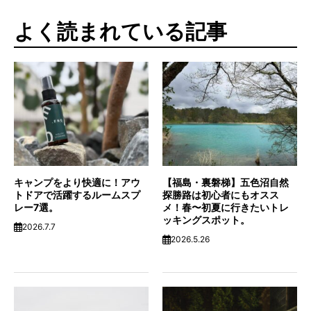
よく読まれている記事
キャンプをより快適に！アウ
【福島・裏磐梯】五色沼自然
トドアで活躍するルームスプ
探勝路は初心者にもオスス
レー7選。
メ！春〜初夏に行きたいトレ
ッキングスポット。
2026.7.7
2026.5.26