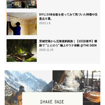
DIYにOSB合板を使ってみて気づいた特徴や注
意点６選。
2023.1.9
茨城空港から北海道釧路旅｜【2日目後半】塘
路で “ととのう” 極上サウナ体験 @THE GEEK
2025.11.25