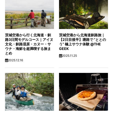
茨城空港から行く北海道・釧
茨城空港から北海道釧路旅｜
路3日間モデルコース｜アイヌ
【2日目後半】塘路で “ととの
文化・釧路湿原・カヌー・サ
う” 極上サウナ体験 @THE
ウナ・海鮮を超満喫する旅ま
GEEK
とめ
2025.11.25
2025.12.16