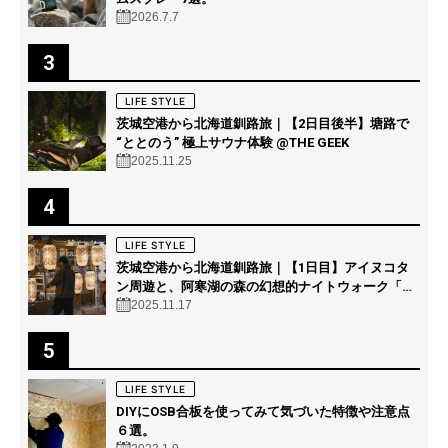
2026.7.7
3
LIFE STYLE
茨城空港から北海道釧路旅｜【2日目後半】塘路で
“ととのう” 極上サウナ体験 @THE GEEK
2025.11.25
4
LIFE STYLE
茨城空港から北海道釧路旅｜【1日目】アイヌコタ
ン周遊と、阿寒湖の森の幻想的ナイトウォーク「カ
ムイルミナ」を体験！
2025.11.17
5
LIFE STYLE
DIYにOSB合板を使ってみて気づいた特徴や注意点
６選。