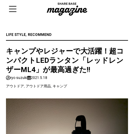
Skip
to
content
,
LIFE STYLE
RECOMMEND
キャンプやレジャーで大活躍！超コ
ンパクトLEDランタン「レッドレン
ザーML4」が最高過ぎた!!
ryo suzuki
2021.5.18
アウトドア
,
アウトドア用品
,
キャンプ