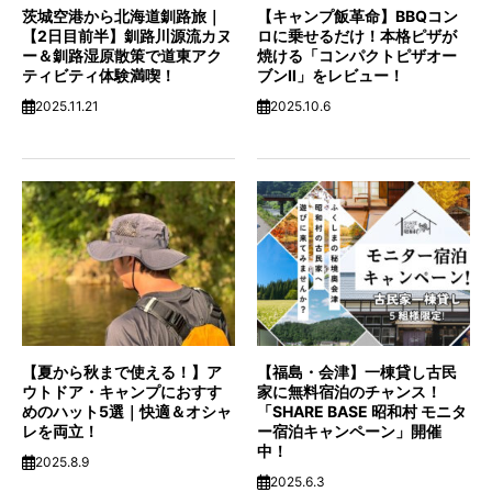
茨城空港から北海道釧路旅｜
【キャンプ飯革命】BBQコン
【2日目前半】釧路川源流カヌ
ロに乗せるだけ！本格ピザが
ー＆釧路湿原散策で道東アク
焼ける「コンパクトピザオー
ティビティ体験満喫！
ブンⅡ」をレビュー！
2025.11.21
2025.10.6
【夏から秋まで使える！】ア
【福島・会津】一棟貸し古民
ウトドア・キャンプにおすす
家に無料宿泊のチャンス！
めのハット5選｜快適＆オシャ
「SHARE BASE 昭和村 モニタ
レを両立！
ー宿泊キャンペーン」開催
中！
2025.8.9
2025.6.3