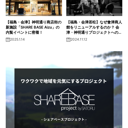
【福島・会津】神明通り商店街の
【福島・会津若松】なぜ會津商人
新施設「SHARE BASE Aizu」の
館をリニューアルするのか？ 会
内覧イベントに密着！
津・神明通りプロジェクトへの想
いと背景は？
2025.1.14
2024.11.12