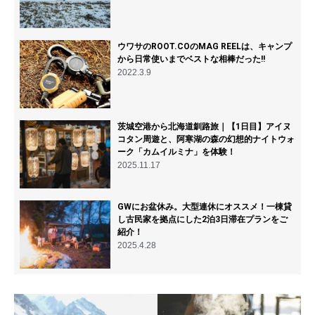
ウワサのROOT.COのMAG REELは、キャンプ
から日常使いまでベストな相棒だった!!
2022.3.9
茨城空港から北海道釧路旅｜【1日目】アイヌ
コタン周遊と、阿寒湖の森の幻想的ナイトウォ
ーク「カムイルミナ」を体験！
2025.11.17
GWにお盆休み。大型連休にオススメ！一棟貸
し古民家を拠点にした2泊3日滞在プランをご
紹介！
2025.4.28