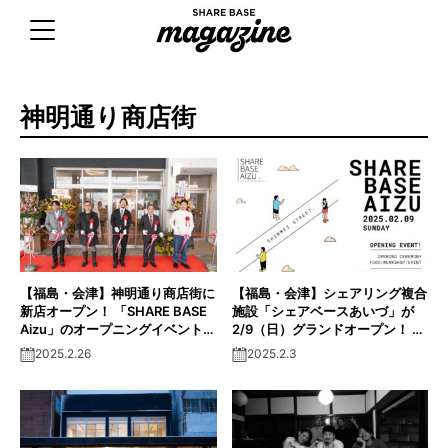
Skip
to
content
神明通り商店街
【福島・会津】神明通り商店街に
【福島・会津】シェアリング複合
新店オープン！ 「SHARE BASE
施設「シェアベースあいづ」が
Aizu」のオープニングイベントに
2/9（日）グランドオープン！ 週
密着！
末は神明通り商店街へ行ってみよ
2025.2.26
2025.2.3
う！