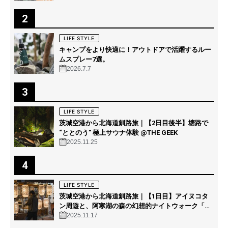
2
LIFE STYLE
キャンプをより快適に！アウトドアで活躍するルー
ムスプレー7選。
2026.7.7
3
LIFE STYLE
茨城空港から北海道釧路旅｜【2日目後半】塘路で
“ととのう” 極上サウナ体験 @THE GEEK
2025.11.25
4
LIFE STYLE
茨城空港から北海道釧路旅｜【1日目】アイヌコタ
ン周遊と、阿寒湖の森の幻想的ナイトウォーク「カ
ムイルミナ」を体験！
2025.11.17