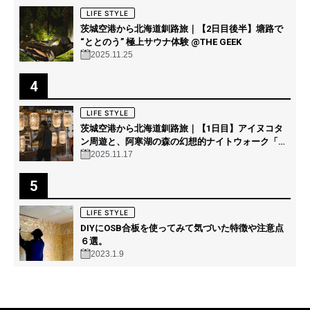
LIFE STYLE
茨城空港から北海道釧路旅｜【2日目後半】塘路で
“ととのう” 極上サウナ体験 @THE GEEK
2025.11.25
4
LIFE STYLE
茨城空港から北海道釧路旅｜【1日目】アイヌコタ
ン周遊と、阿寒湖の森の幻想的ナイトウォーク「カ
ムイルミナ」を体験！
2025.11.17
5
LIFE STYLE
DIYにOSB合板を使ってみて気づいた特徴や注意点
６選。
2023.1.9