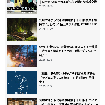
｜ローカル×ローカルがつなぐ新たな地域交流
2025.10.27
茨城空港から北海道釧路旅｜【2日目後半】塘
路で “ととのう” 極上サウナ体験 @THE GEEK
2025.11.25
GWにお盆休み。大型連休にオススメ！一棟貸
し古民家を拠点にした2泊3日滞在プランをご
紹介！
2025.4.28
【福島・奥会津】恒例の“秋冬版”体験博覧会
「せど森の宴 2025 秋冬」11月1日から開催
中！
2025.11.3
茨城空港から北海道釧路旅｜【1日目】アイヌ
コタン周遊と、阿寒湖の森の幻想的ナイトウォ