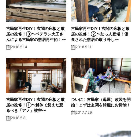
古民家再生DIY！玄関の床板と敷
古民家再生DIY！玄関の床板と敷
居の改修！③〜ベテラン大工さ
居の改修！②〜助っ人登場！侵
んによる古民家の敷居再生術！〜
食された敷居の取り外し〜
2018.5.14
2018.5.11
古民家再生DIY！玄関の床板と敷
ついに！古民家（母屋）改装を開
居の改修！①〜解体で見えた恐
始！まずは玄関を綺麗にお掃除！
るべき「アノ」被害〜
2017.7.29
2018.5.8