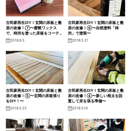
古民家再生DIY！玄関の床板と敷
古民家再生DIY！玄関の床板と敷
居の改修！⑦〜蜜蝋ワックス
居の改修！⑥〜自然塗料「柿
で、柿渋を塗った床板をコーティ
渋」で塗装〜
ング！〜
2018.6.5
2018.5.31
古民家再生DIY！玄関の床板と敷
古民家再生DIY！玄関の床板と敷
居の改修！⑤〜玄関の床板張り
居の改修！④〜新しい根太を設
をDIY！〜
置して床を張る準備〜
2018.5.23
2018.5.16