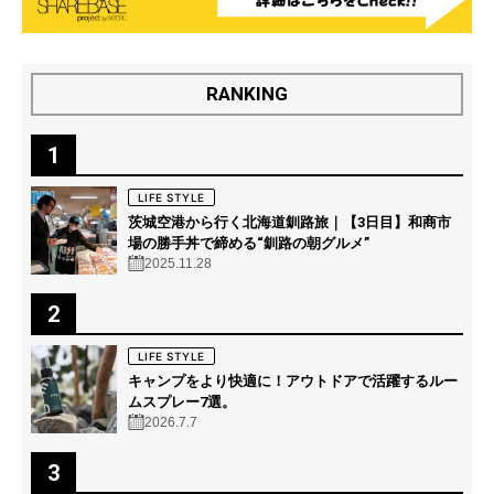
RANKING
1
LIFE STYLE
茨城空港から行く北海道釧路旅｜【3日目】和商市
場の勝手丼で締める“釧路の朝グルメ”
2025.11.28
2
LIFE STYLE
キャンプをより快適に！アウトドアで活躍するルー
ムスプレー7選。
2026.7.7
3