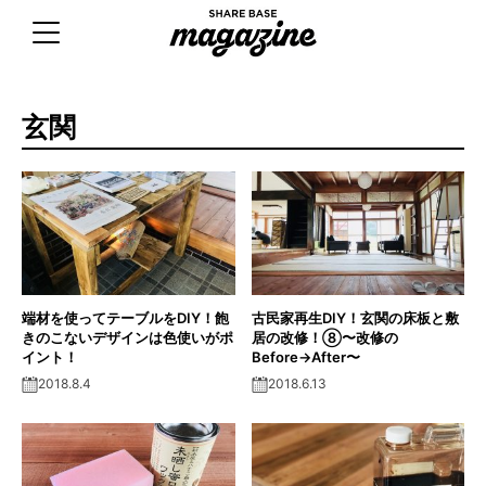
Skip
to
content
玄関
端材を使ってテーブルをDIY！飽
古民家再生DIY！玄関の床板と敷
きのこないデザインは色使いがポ
居の改修！⑧〜改修の
イント！
Before→After〜
2018.8.4
2018.6.13