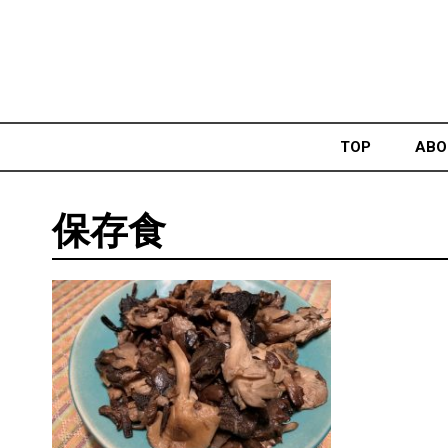
Skip
to
content
TOP
ABO
保存食