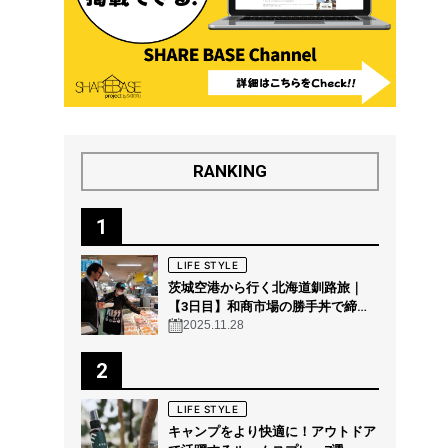
RANKING
1
LIFE STYLE
茨城空港から行く北海道釧路旅｜
【3日目】和商市場の勝手丼で締め
る“釧路の朝グルメ”
2025.11.28
2
LIFE STYLE
キャンプをより快適に！アウトドア