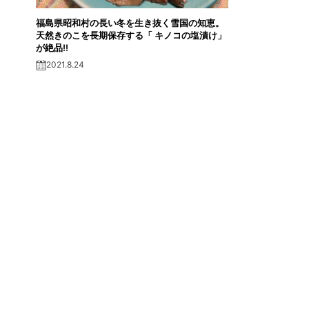
福島県昭和村の長い冬を生き抜く雪国の知恵。
天然きのこを長期保存する「 キノコの塩漬け」
が絶品!!
2021.8.24