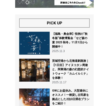
PICK UP
【福島・奥会津】恒例の“秋
冬版”体験博覧会「せど森の
宴 2025 秋冬」11月1日から
開催中！
2025.11.3
茨城空港から北海道釧路旅｜
【1日目】アイヌコタン周遊
と、阿寒湖の森の幻想的ナイ
トウォーク「カムイルミナ」
を体験！
2025.11.17
GWにお盆休み。大型連休に
オススメ！一棟貸し古民家を
拠点にした2泊3日滞在プラン
をご紹介！