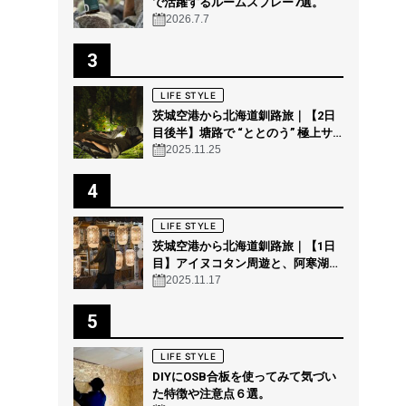
で活躍するルームスプレー7選。
2026.7.7
3
LIFE STYLE
茨城空港から北海道釧路旅｜【2日
目後半】塘路で “ととのう” 極上サ
ウナ体験 @THE GEEK
2025.11.25
4
LIFE STYLE
茨城空港から北海道釧路旅｜【1日
目】アイヌコタン周遊と、阿寒湖の
森の幻想的ナイトウォーク「カムイ
2025.11.17
ルミナ」を体験！
5
LIFE STYLE
DIYにOSB合板を使ってみて気づい
た特徴や注意点６選。