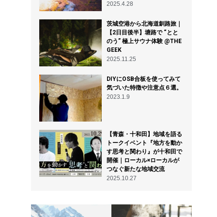
2025.4.28
茨城空港から北海道釧路旅｜
【2日目後半】塘路で “とと
のう” 極上サウナ体験 @THE
GEEK
2025.11.25
DIYにOSB合板を使ってみて
気づいた特徴や注意点６選。
2023.1.9
【青森・十和田】地域を語る
トークイベント『地方を動か
す思考と関わり』が十和田で
開催｜ローカル×ローカルが
つなぐ新たな地域交流
2025.10.27