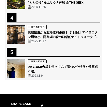
“ととのう” 極上サウナ体験 @THE GEEK
2025.11.25
4
LIFE STYLE
茨城空港から北海道釧路旅｜【1日目】アイヌコタ
ン周遊と、阿寒湖の森の幻想的ナイトウォーク「カ
ムイルミナ」を体験！
2025.11.17
5
LIFE STYLE
DIYにOSB合板を使ってみて気づいた特徴や注意点
６選。
2023.1.9