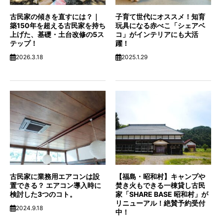
古民家の傾きを直すには？｜
子育て世代にオススメ！知育
築150年を超える古民家を持ち
玩具になる赤べこ「シェアベ
上げた、基礎・土台改修の5ス
コ」がインテリアにも大活
テップ！
躍！
2026.3.18
2025.1.29
古民家に業務用エアコンは設
【福島・昭和村】キャンプや
置できる？ エアコン導入時に
焚き火もできる一棟貸し古民
検討した3つのコト。
家「SHARE BASE 昭和村」が
リニューアル！絶賛予約受付
2024.9.18
中！