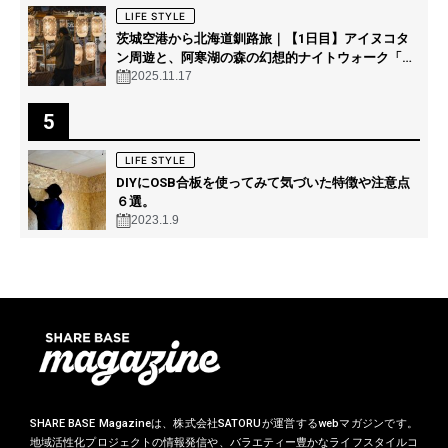
LIFE STYLE
茨城空港から北海道釧路旅｜【1日目】アイヌコタ
ン周遊と、阿寒湖の森の幻想的ナイトウォーク「カ
ムイルミナ」を体験！
2025.11.17
5
LIFE STYLE
DIYにOSB合板を使ってみて気づいた特徴や注意点
６選。
2023.1.9
SHARE BASE Magazineは、株式会社SATORUが運営するwebマガジンです。
地域活性化プロジェクトの情報発信や、バラエティー豊かなライフスタイルコ