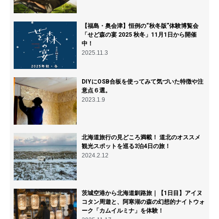
【福島・奥会津】恒例の“秋冬版”体験博覧会
「せど森の宴 2025 秋冬」11月1日から開催
中！
2025.11.3
DIYにOSB合板を使ってみて気づいた特徴や注
意点６選。
2023.1.9
北海道旅行の見どころ満載！ 道北のオススメ
観光スポットを巡る3泊4日の旅！
2024.2.12
茨城空港から北海道釧路旅｜【1日目】アイヌ
コタン周遊と、阿寒湖の森の幻想的ナイトウォ
ーク「カムイルミナ」を体験！