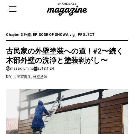
Skip
to
content
,
,
Chapter.3 外壁
EPISODE OF SHOWA vlg.
PROJECT
古民家の外壁塗装への道！#2〜続く
木部外壁の洗浄と塗装剥がし〜
masaki umino
2018.1.24
DIY
,
古民家再生
,
外壁塗装