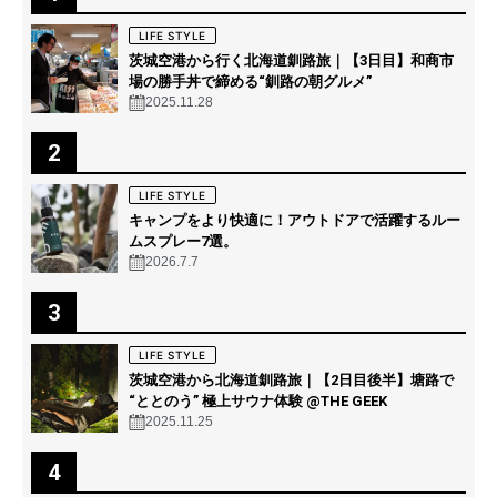
LIFE STYLE
茨城空港から行く北海道釧路旅｜【3日目】和商市
場の勝手丼で締める“釧路の朝グルメ”
2025.11.28
2
LIFE STYLE
キャンプをより快適に！アウトドアで活躍するルー
ムスプレー7選。
2026.7.7
3
LIFE STYLE
茨城空港から北海道釧路旅｜【2日目後半】塘路で
“ととのう” 極上サウナ体験 @THE GEEK
2025.11.25
4