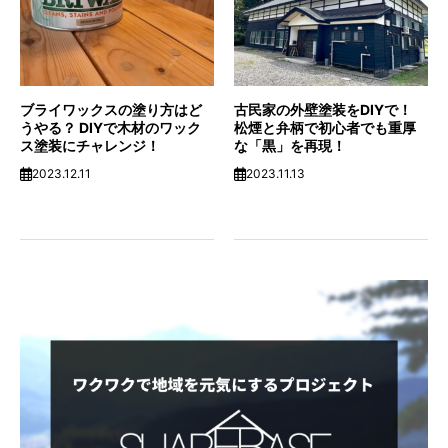
ブライワックスの塗り方はど
古民家の外壁塗装をDIYで！
うやる？ DIYで木材のワック
松煙と弁柄で初心者でも重厚
ス塗装にチャレンジ！
な「黒」を再現！
2023.12.11
2023.11.13