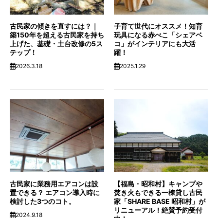
古民家の傾きを直すには？｜
子育て世代にオススメ！知育
築150年を超える古民家を持ち
玩具になる赤べこ「シェアベ
上げた、基礎・土台改修の5ス
コ」がインテリアにも大活
テップ！
躍！
2026.3.18
2025.1.29
古民家に業務用エアコンは設
【福島・昭和村】キャンプや
置できる？ エアコン導入時に
焚き火もできる一棟貸し古民
検討した3つのコト。
家「SHARE BASE 昭和村」が
リニューアル！絶賛予約受付
2024.9.18