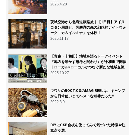
2025.4.28
茨城空港から北海道釧路旅｜【1日目】アイヌ
コタン周遊と、阿寒湖の森の幻想的ナイトウォ
ーク「カムイルミナ」を体験！
2025.11.17
【青森・十和田】地域を語るトークイベント
『地方を動かす思考と関わり』が十和田で開催
｜ローカル×ローカルがつなぐ新たな地域交流
2025.10.27
ウワサのROOT.COのMAG REELは、キャンプ
から日常使いまでベストな相棒だった!!
2022.3.9
DIYにOSB合板を使ってみて気づいた特徴や注
意点６選。