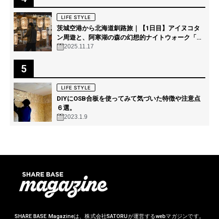
LIFE STYLE
茨城空港から北海道釧路旅｜【1日目】アイヌコタ
ン周遊と、阿寒湖の森の幻想的ナイトウォーク「カ
ムイルミナ」を体験！
2025.11.17
5
LIFE STYLE
DIYにOSB合板を使ってみて気づいた特徴や注意点
６選。
2023.1.9
SHARE BASE Magazineは、株式会社SATORUが運営するwebマガジンです。