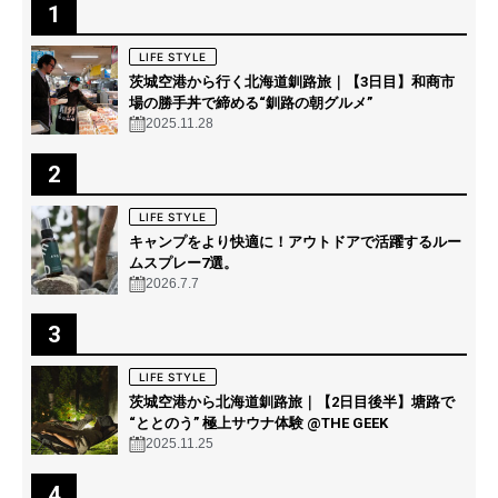
1
LIFE STYLE
茨城空港から行く北海道釧路旅｜【3日目】和商市
場の勝手丼で締める“釧路の朝グルメ”
2025.11.28
2
LIFE STYLE
キャンプをより快適に！アウトドアで活躍するルー
ムスプレー7選。
2026.7.7
3
LIFE STYLE
茨城空港から北海道釧路旅｜【2日目後半】塘路で
“ととのう” 極上サウナ体験 @THE GEEK
2025.11.25
4