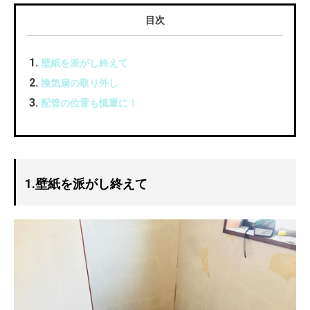
目次
壁紙を派がし終えて
換気扇の取り外し
配管の位置も慎重に！
1.壁紙を派がし終えて