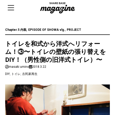
Skip
to
content
,
,
Chapter.5 内装
EPISODE OF SHOWA vlg.
PROJECT
トイレを和式から洋式へリフォー
ム！③〜トイレの壁紙の張り替えを
DIY！（男性側の旧洋式トイレ）〜
masaki umino
2018.3.22
DIY
,
トイレ
,
古民家再生