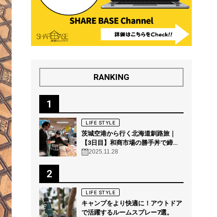
RANKING
1
LIFE STYLE
茨城空港から行く北海道釧路旅｜
【3日目】和商市場の勝手丼で締め
る“釧路の朝グルメ”
2025.11.28
2
LIFE STYLE
キャンプをより快適に！アウトドア
で活躍するルームスプレー7選。