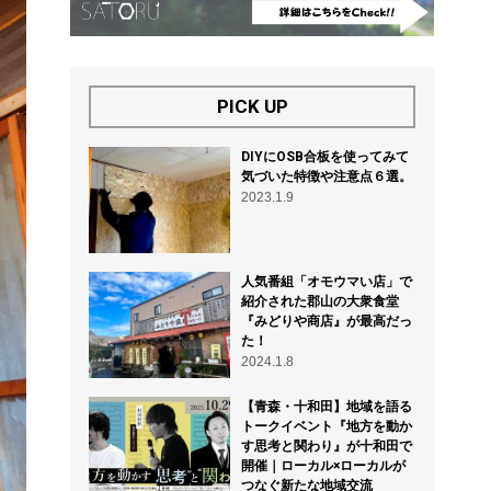
PICK UP
DIYにOSB合板を使ってみて
気づいた特徴や注意点６選。
2023.1.9
人気番組「オモウマい店」で
紹介された郡山の大衆食堂
『みどりや商店』が最高だっ
た！
2024.1.8
【青森・十和田】地域を語る
トークイベント『地方を動か
す思考と関わり』が十和田で
開催｜ローカル×ローカルが
つなぐ新たな地域交流