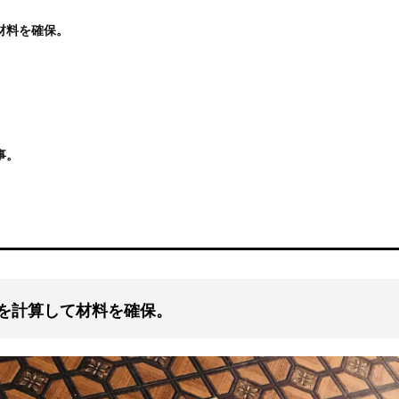
材料を確保。
事。
。
。
数を計算して材料を確保。