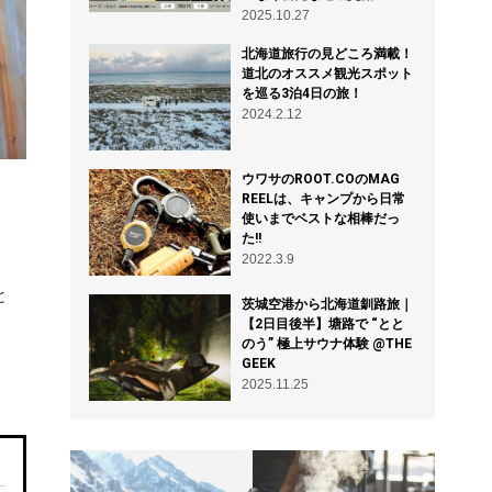
2025.10.27
北海道旅行の見どころ満載！
道北のオススメ観光スポット
を巡る3泊4日の旅！
2024.2.12
ウワサのROOT.COのMAG
REELは、キャンプから日常
使いまでベストな相棒だっ
た!!
2022.3.9
と
茨城空港から北海道釧路旅｜
【2日目後半】塘路で “とと
のう” 極上サウナ体験 @THE
GEEK
2025.11.25