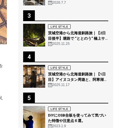
2026.7.7
3
LIFE STYLE
茨城空港から北海道釧路旅｜【2日
目後半】塘路で “ととのう” 極上サ
ウナ体験 @THE GEEK
2025.11.25
4
を
LIFE STYLE
茨城空港から北海道釧路旅｜【1日
目】アイヌコタン周遊と、阿寒湖の
森の幻想的ナイトウォーク「カムイ
2025.11.17
ルミナ」を体験！
5
え
LIFE STYLE
DIYにOSB合板を使ってみて気づい
た特徴や注意点６選。
2023.1.9