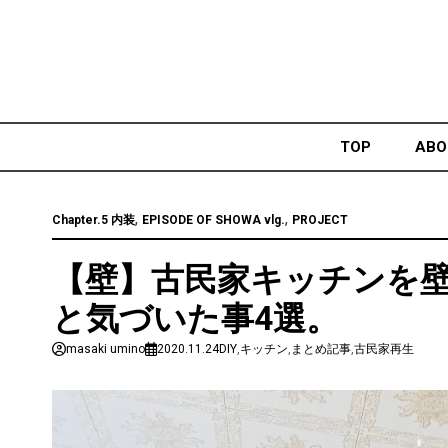
Skip
to
content
TOP
ABO
,
,
Chapter.5 内装
EPISODE OF SHOWA vlg.
PROJECT
【壁】古民家キッチンを壁
と気づいた事4選。
masaki umino
2020.11.24
DIY
,
キッチン
,
まとめ記事
,
古民家再生