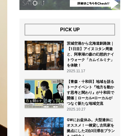
PICK UP
茨城空港から北海道釧路旅｜
【1日目】アイヌコタン周遊
と、阿寒湖の森の幻想的ナイ
トウォーク「カムイルミナ」
を体験！
2025.11.17
【青森・十和田】地域を語る
トークイベント『地方を動か
す思考と関わり』が十和田で
開催｜ローカル×ローカルが
つなぐ新たな地域交流
2025.10.27
GWにお盆休み。大型連休に
オススメ！一棟貸し古民家を
拠点にした2泊3日滞在プラン