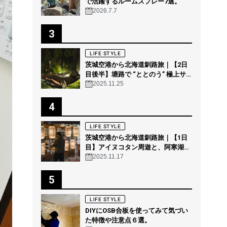
で活躍するルームスプレー7選。
2026.7.7
3
LIFE STYLE
茨城空港から北海道釧路旅｜【2日
目後半】塘路で “ととのう” 極上サ
ウナ体験 @THE GEEK
2025.11.25
4
LIFE STYLE
茨城空港から北海道釧路旅｜【1日
目】アイヌコタン周遊と、阿寒湖の
森の幻想的ナイトウォーク「カムイ
2025.11.17
ルミナ」を体験！
5
LIFE STYLE
DIYにOSB合板を使ってみて気づい
た特徴や注意点６選。