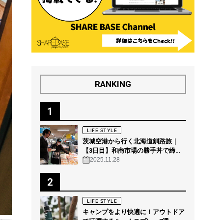
RANKING
1
LIFE STYLE
茨城空港から行く北海道釧路旅｜
【3日目】和商市場の勝手丼で締め
る“釧路の朝グルメ”
2025.11.28
2
LIFE STYLE
キャンプをより快適に！アウトドア