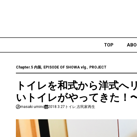
Skip
to
content
TOP
ABO
,
,
Chapter.5 内装
EPISODE OF SHOWA vlg.
PROJECT
トイレを和式から洋式へ
いトイレがやってきた！
masaki umino
2018.3.27
トイレ
,
古民家再生