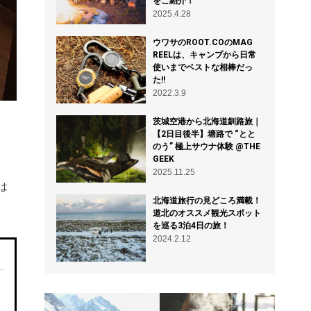
をご紹介！
2025.4.28
ウワサのROOT.COのMAG
REELは、キャンプから日常
使いまでベストな相棒だっ
た!!
2022.3.9
茨城空港から北海道釧路旅｜
【2日目後半】塘路で “とと
のう” 極上サウナ体験 @THE
GEEK
2025.11.25
は
北海道旅行の見どころ満載！
道北のオススメ観光スポット
を巡る3泊4日の旅！
2024.2.12