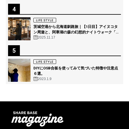
SHARE BASE Magazineは、株式会社SATORUが運営するwebマガジンです。
地域活性化プロジェクトの情報発信や、バラエティー豊かなライフスタイルコ
ンテンツを発信し、秘密基地に訪れるようなワクワクを共有します。
MENU
ABOUT
｜
LIFE STYLE
｜
PROJECT
｜
CHANNEL
｜
CONTACT US
SHARE BASE Project
｜
SHARE BASE Matching
｜
SHARE BASE 昭和
村
｜
SHARE BASE Aizu
｜
運営会社
｜
プライバシーポリシー