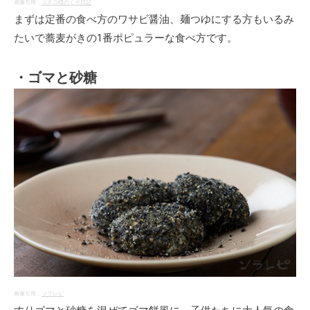
画像引用：
ユチコ様のくそ日記
まずは定番の食べ方のワサビ醤油、麺つゆにする方もいるみ
たいで蕎麦がきの1番ポピュラーな食べ方です。
・ゴマと砂糖
画像引用：
ソラレピ