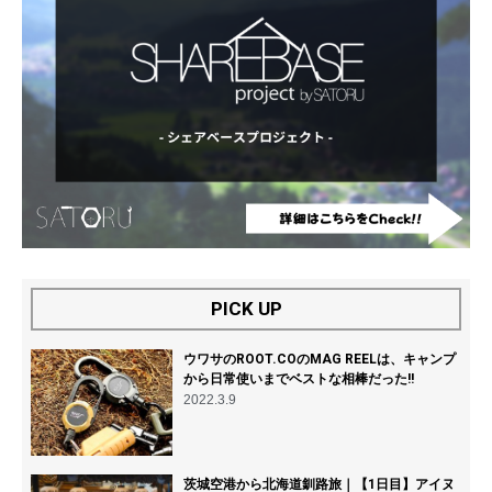
ウワサのROOT.COのMAG REELは、キャンプ
から日常使いまでベストな相棒だった!!
2022.3.9
茨城空港から北海道釧路旅｜【1日目】アイヌ
コタン周遊と、阿寒湖の森の幻想的ナイトウォ
ーク「カムイルミナ」を体験！
2025.11.17
DIYにOSB合板を使ってみて気づいた特徴や注
意点６選。
2023.1.9
北海道旅行の見どころ満載！ 道北のオススメ
観光スポットを巡る3泊4日の旅！
2024.2.12