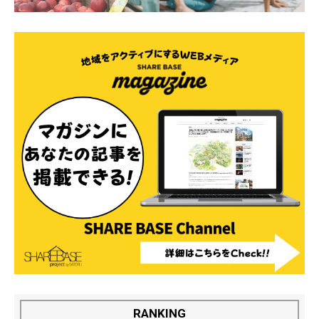
RANKING
1
LIFE STYLE
茨城空港から行く北海道釧路旅｜【3日目】和商市
場の勝手丼で締める“釧路の朝グルメ”
2025.11.28
2
LIFE STYLE
キャンプをより快適に！アウトドアで活躍するルー
ムスプレー7選。