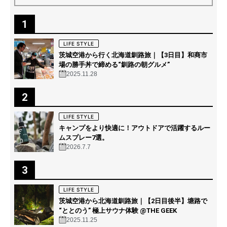
2026.7.7
3
LIFE STYLE
茨城空港から北海道釧路旅｜【2日目後半】塘路で
“ととのう” 極上サウナ体験 @THE GEEK
2025.11.25
4
LIFE STYLE
茨城空港から北海道釧路旅｜【1日目】アイヌコタ
ン周遊と、阿寒湖の森の幻想的ナイトウォーク「カ
ムイルミナ」を体験！
2025.11.17
5
LIFE STYLE
DIYにOSB合板を使ってみて気づいた特徴や注意点
６選。
2023.1.9