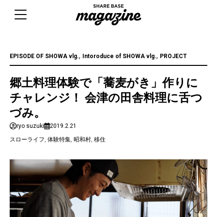
Skip
to
content
,
,
EPISODE OF SHOWA vlg.
Intoroduce of SHOWA vlg.
PROJECT
郷土料理体験で「蕎麦がき」作りに
チャレンジ！ 会津の田舎料理に舌つ
づみ。
ryo suzuki
2019.2.21
スローライフ
,
体験特集
,
昭和村
,
移住