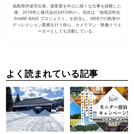
一棟貸し古民家宿｜SHARE
【福島・会津】一棟貸し古民
BASE 昭和村を拠点に楽しむ
家に無料宿泊のチャンス！
冬の1泊2日モデルプラン
「SHARE BASE 昭和村 モニタ
ー宿泊キャンペーン」開催
2026.2.9
中！
2025.6.3