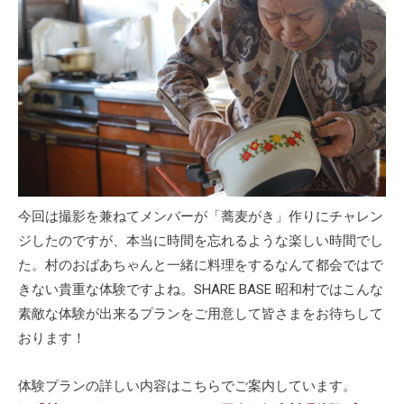
た。村のおばあちゃんと一緒に料理をするなんて都会ではで
きない貴重な体験ですよね。SHARE BASE 昭和村ではこんな
素敵な体験が出来るプランをご用意して皆さまをお待ちして
おります！
体験プランの詳しい内容はこちらでご案内しています。
▶︎『村のおばあちゃんとつくる！田舎の郷土料理体験プラ
ン』の詳細はこちら!!
あなたもSHARE BASE 昭和村で身も心も温まる田舎料理を
味わってみてはいかがですか？
この記事をシェアする
Facebook
X
Line
Hatena