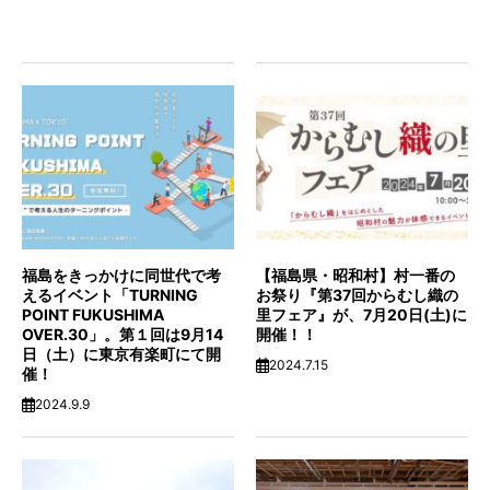
OVER.30」。第１回は9月14
開催！！
日（土）に東京有楽町にて開
2024.7.15
催！
2024.9.9
【福島・昭和村】キャンプや
東京銀座ATELIER MUJI
焚き火もできる一棟貸し古民
GINZAにて『渡し舟ーからむ
家「SHARE BASE 昭和村」が
しの営み』展が開催中。
リニューアル！絶賛予約受付
2023.11.20
中！
2024.7.1