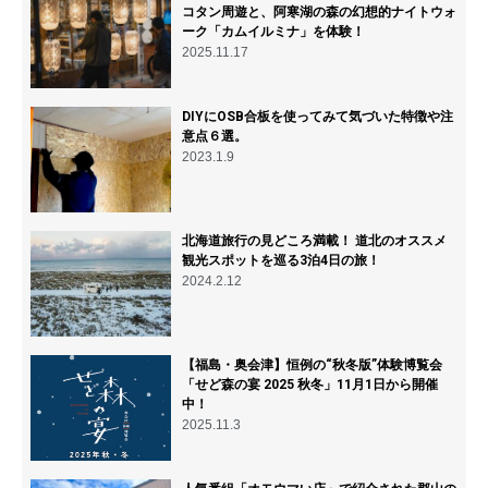
【福島・奥会津】恒例の“秋冬版”体験博覧会
「せど森の宴 2025 秋冬」11月1日から開催
中！
2025.11.3
人気番組「オモウマい店」で紹介された郡山の
大衆食堂『みどりや商店』が最高だった！
2024.1.8