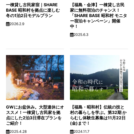
GWにお盆休み。大型連休にオ
【福島・昭和村】伝統の技と
ススメ！一棟貸し古民家を拠
村の暮らしを学ぶ。第32期 か
点にした2泊3日滞在プランを
らむし体験生募集は11月22日
ご紹介！
(金)まで！
2025.4.28
2024.11.7
福島をきっかけに同世代で考
【福島県・昭和村】村一番の
えるイベント「TURNING
お祭り『第37回からむし織の
POINT FUKUSHIMA
里フェア』が、7月20日(土)に