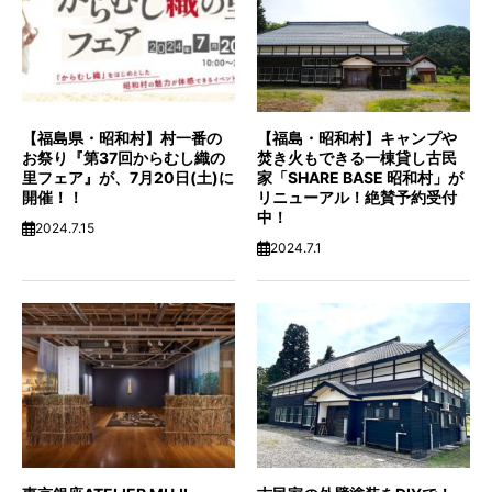
【福島県・昭和村】村一番の
【福島・昭和村】キャンプや
お祭り『第37回からむし織の
焚き火もできる一棟貸し古民
里フェア』が、7月20日(土)に
家「SHARE BASE 昭和村」が
開催！！
リニューアル！絶賛予約受付
中！
2024.7.15
2024.7.1