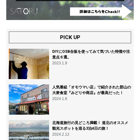
PICK UP
DIYにOSB合板を使ってみて気づいた特徴や注
意点６選。
2023.1.9
人気番組「オモウマい店」で紹介された郡山の
大衆食堂『みどりや商店』が最高だった！
2024.1.8
北海道旅行の見どころ満載！ 道北のオススメ
観光スポットを巡る3泊4日の旅！
2024.2.12