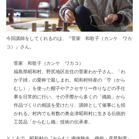
今回講師をしてくれるのは、『菅家 和歌子（カンケ ワカ
コ）』さん。
菅家 和歌子（カンケ ワカコ）
福島県昭和村、野尻地区在住の菅家わか子さん。「わ
か子姉」の愛称で親しまれ、昭和村特産の「苧（から
むし）」を使った帽子やアクセサリー作りなどの手仕
事を日常的に行い、その手際から多くの「織姫」から
作品づくりの相談を受けたり、講師として催事にも招
かれる。村内でも有数の奥会津昭和村に生きる伝統的
工芸品「からむし織」技術の伝承者。
ところで、昭和村の『からむし織体験生 織姫・彦星制度』