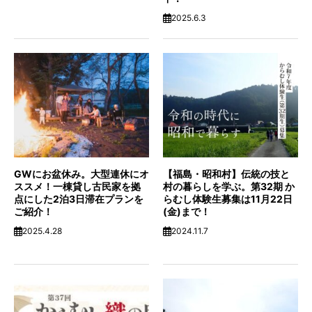
2025.6.3
GWにお盆休み。大型連休にオ
【福島・昭和村】伝統の技と
ススメ！一棟貸し古民家を拠
村の暮らしを学ぶ。第32期 か
点にした2泊3日滞在プランを
らむし体験生募集は11月22日
ご紹介！
(金)まで！
2025.4.28
2024.11.7