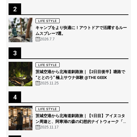
2
LIFE STYLE
キャンプをより快適に！アウトドアで活躍するルー
ムスプレー7選。
2026.7.7
3
LIFE STYLE
茨城空港から北海道釧路旅｜【2日目後半】塘路で
“ととのう” 極上サウナ体験 @THE GEEK
2025.11.25
4
LIFE STYLE
茨城空港から北海道釧路旅｜【1日目】アイヌコタ
ン周遊と、阿寒湖の森の幻想的ナイトウォーク「カ
ムイルミナ」を体験！
2025.11.17