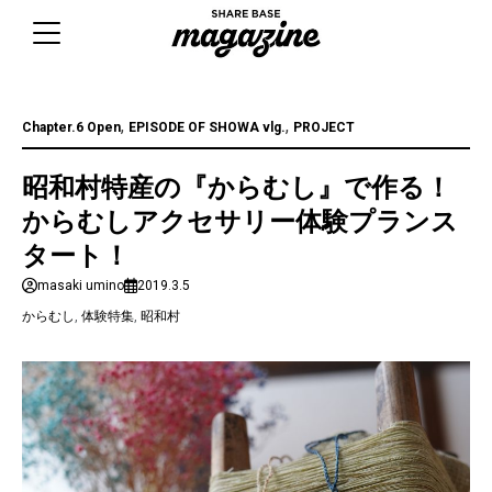
Skip
to
content
,
,
Chapter.6 Open
EPISODE OF SHOWA vlg.
PROJECT
昭和村特産の『からむし』で作る！
からむしアクセサリー体験プランス
タート！
masaki umino
2019.3.5
からむし
,
体験特集
,
昭和村