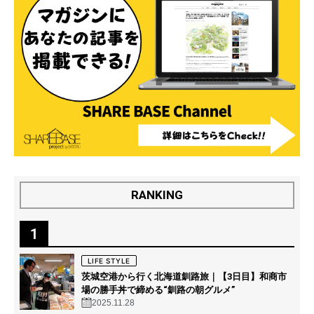
RANKING
1
LIFE STYLE
茨城空港から行く北海道釧路旅｜【3日目】和商市
場の勝手丼で締める“釧路の朝グルメ”
2025.11.28