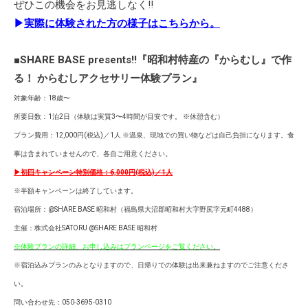
ぜひこの機会をお見逃しなく!!
▶
実際に体験された方の様子はこちらから。
■SHARE BASE presents!!『昭和村特産の『からむし』で作
る！ からむしアクセサリー体験プラン』
対象年齢：18歳〜
所要日数：1泊2日（体験は実質3〜4時間が目安です。 ※休憩含む）
プラン費用：12,000円(税込)／1人 ※温泉、現地での買い物などは自己負担になります。食
事は含まれていませんので、各自ご用意ください。
▶︎
初回キャンペーン特別価格：6,000円(税込)／1人
※半額キャンペーンは終了しています。
宿泊場所：@SHARE BASE 昭和村（福島県大沼郡昭和村大字野尻字元町4488）
主催：株式会社SATORU @SHARE BASE 昭和村
※体験プランの詳細、お申し込みはプランページをご覧ください。
※宿泊込みプランのみとなりますので、日帰りでの体験は出来兼ねますのでご注意くださ
い。
問い合わせ先：050-3695-0310