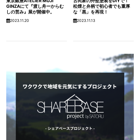
東京銀座ATELIER MUJI
古民家の外壁塗装をDIYで！
GINZAにて『渡し舟ーからむ
松煙と弁柄で初心者でも重厚
しの営み』展が開催中。
な「黒」を再現！
2023.11.20
2023.11.13