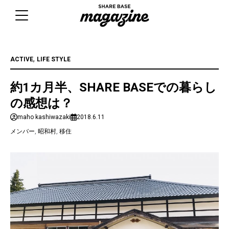
Skip
to
content
,
ACTIVE
LIFE STYLE
約1カ月半、SHARE BASEでの暮らし
の感想は？
maho kashiwazaki
2018.6.11
メンバー
,
昭和村
,
移住