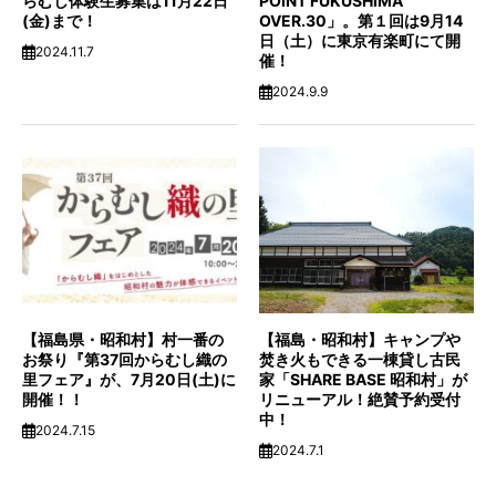
らむし体験生募集は11月22日
POINT FUKUSHIMA
(金)まで！
OVER.30」。第１回は9月14
日（土）に東京有楽町にて開
2024.11.7
催！
2024.9.9
【福島県・昭和村】村一番の
【福島・昭和村】キャンプや
お祭り『第37回からむし織の
焚き火もできる一棟貸し古民
里フェア』が、7月20日(土)に
家「SHARE BASE 昭和村」が
開催！！
リニューアル！絶賛予約受付
中！
2024.7.15
2024.7.1