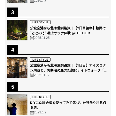
2026.7.7
3
LIFE STYLE
茨城空港から北海道釧路旅｜【2日目後半】塘路で
“ととのう” 極上サウナ体験 @THE GEEK
2025.11.25
4
LIFE STYLE
茨城空港から北海道釧路旅｜【1日目】アイヌコタ
ン周遊と、阿寒湖の森の幻想的ナイトウォーク「カ
ムイルミナ」を体験！
2025.11.17
5
LIFE STYLE
DIYにOSB合板を使ってみて気づいた特徴や注意点
６選。
2023.1.9