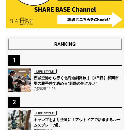
RANKING
1
LIFE STYLE
茨城空港から行く北海道釧路旅｜【3日目】和商市
場の勝手丼で締める“釧路の朝グルメ”
2025.11.28
2
LIFE STYLE
キャンプをより快適に！アウトドアで活躍するルー
ムスプレー7選。