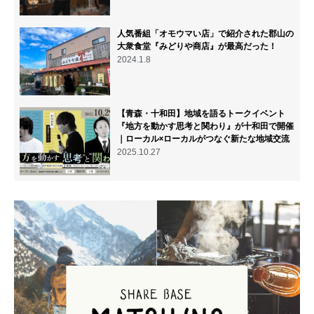
人気番組「オモウマい店」で紹介された郡山の
大衆食堂『みどりや商店』が最高だった！
2024.1.8
【青森・十和田】地域を語るトークイベント
『地方を動かす思考と関わり』が十和田で開催
｜ローカル×ローカルがつなぐ新たな地域交流
2025.10.27