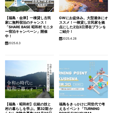
【福島・会津】一棟貸し古民
GWにお盆休み。大型連休にオ
家に無料宿泊のチャンス！
ススメ！一棟貸し古民家を拠
「SHARE BASE 昭和村 モニタ
点にした2泊3日滞在プランを
ー宿泊キャンペーン」開催
ご紹介！
中！
2025.4.28
2025.6.3
【福島・昭和村】伝統の技と
福島をきっかけに同世代で考
村の暮らしを学ぶ。第32期 か
えるイベント「TURNING