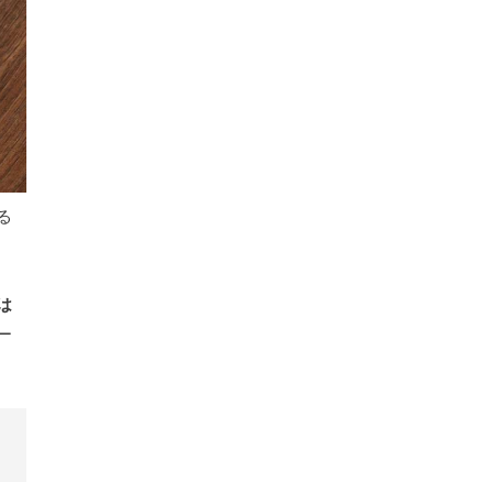
る
は
ー