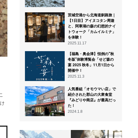
茨城空港から北海道釧路旅｜
【1日目】アイヌコタン周遊
と、阿寒湖の森の幻想的ナイ
トウォーク「カムイルミナ」
を体験！
2025.11.17
【福島・奥会津】恒例の“秋
冬版”体験博覧会「せど森の
宴 2025 秋冬」11月1日から
開催中！
2025.11.3
人気番組「オモウマい店」で
こ
紹介された郡山の大衆食堂
『みどりや商店』が最高だっ
つけ
た！
2024.1.8