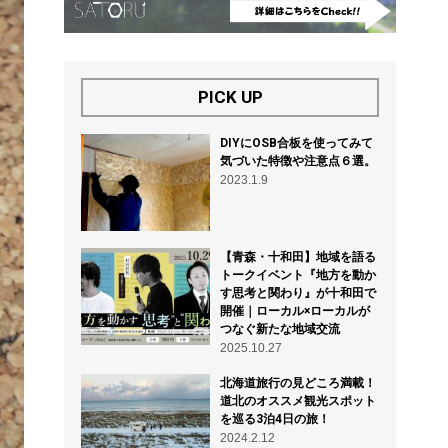
PICK UP
DIYにOSB合板を使ってみて
気づいた特徴や注意点６選。
2023.1.9
【青森・十和田】地域を語る
トークイベント『地方を動か
す思考と関わり』が十和田で
開催｜ローカル×ローカルが
つなぐ新たな地域交流
2025.10.27
北海道旅行の見どころ満載！
道北のオススメ観光スポット
を巡る3泊4日の旅！
2024.2.12