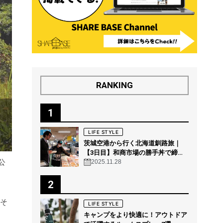
RANKING
1
LIFE STYLE
茨城空港から行く北海道釧路旅｜
【3日目】和商市場の勝手丼で締め
公
る“釧路の朝グルメ”
2025.11.28
2
。そ
LIFE STYLE
キャンプをより快適に！アウトドア