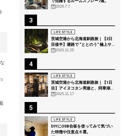
で活躍するルームスプレー7選。
2026.7.7
ト
3
LIFE STYLE
茨城空港から北海道釧路旅｜【2日
目後半】塘路で “ととのう” 極上サ
ウナ体験 @THE GEEK
2025.11.25
はな
4
LIFE STYLE
っ
茨城空港から北海道釧路旅｜【1日
目】アイヌコタン周遊と、阿寒湖の
森の幻想的ナイトウォーク「カムイ
2025.11.17
ルミナ」を体験！
載
5
LIFE STYLE
DIYにOSB合板を使ってみて気づい
た特徴や注意点６選。