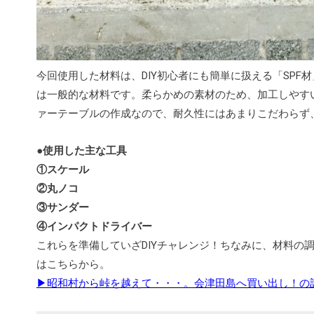
今回使用した材料は、DIY初心者にも簡単に扱える「SPF
は一般的な材料です。柔らかめの素材のため、加工しやす
ァーテーブルの作成なので、耐久性にはあまりこだわらず、
●使用した主な工具
①スケール
②丸ノコ
③サンダー
④インパクトドライバー
これらを準備していざDIYチャレンジ！ちなみに、材料の
はこちらから。
▶昭和村から峠を越えて・・・。会津田島へ買い出し！の