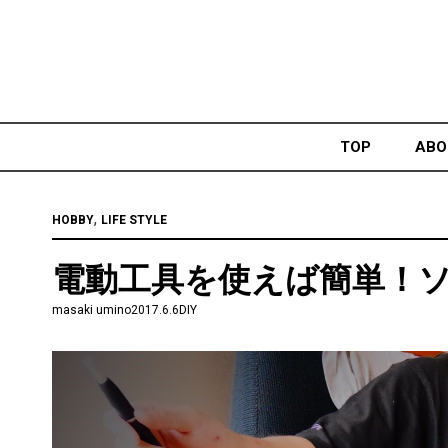
Skip
to
content
TOP
ABO
,
HOBBY
LIFE STYLE
電動工具を使えば簡単！ソフ
masaki umino
2017.6.6
DIY