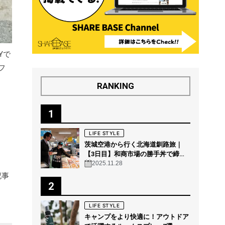
Yで
フ
RANKING
1
LIFE STYLE
茨城空港から行く北海道釧路旅｜
【3日目】和商市場の勝手丼で締め
る“釧路の朝グルメ”
2025.11.28
記事
2
LIFE STYLE
キャンプをより快適に！アウトドア