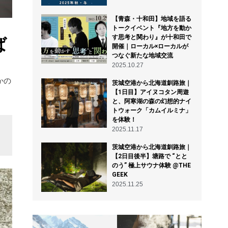
【青森・十和田】地域を語る
トークイベント『地方を動か
す思考と関わり』が十和田で
ば
開催｜ローカル×ローカルが
つなぐ新たな地域交流
2025.10.27
かの
茨城空港から北海道釧路旅｜
【1日目】アイヌコタン周遊
と、阿寒湖の森の幻想的ナイ
トウォーク「カムイルミナ」
を体験！
2025.11.17
茨城空港から北海道釧路旅｜
【2日目後半】塘路で “とと
のう” 極上サウナ体験 @THE
GEEK
2025.11.25