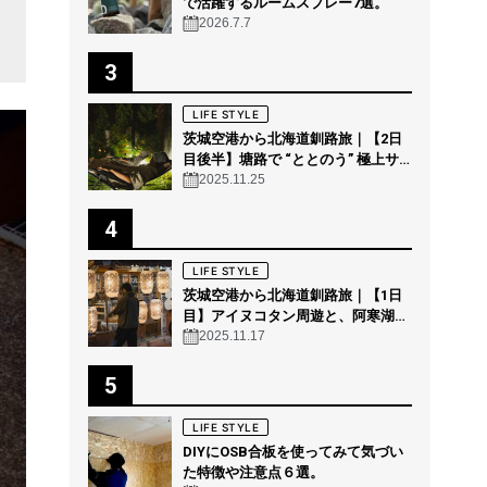
で活躍するルームスプレー7選。
2026.7.7
3
LIFE STYLE
茨城空港から北海道釧路旅｜【2日
目後半】塘路で “ととのう” 極上サ
ウナ体験 @THE GEEK
2025.11.25
4
LIFE STYLE
茨城空港から北海道釧路旅｜【1日
目】アイヌコタン周遊と、阿寒湖の
森の幻想的ナイトウォーク「カムイ
2025.11.17
ルミナ」を体験！
5
LIFE STYLE
DIYにOSB合板を使ってみて気づい
た特徴や注意点６選。