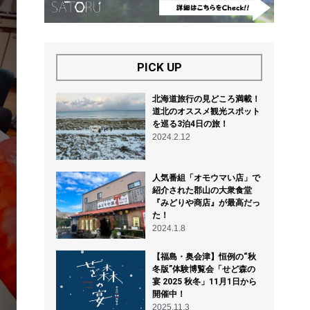
PICK UP
北海道旅行の見どころ満載！
道北のオススメ観光スポット
を巡る3泊4日の旅！
2024.2.12
人気番組「オモウマい店」で
紹介された郡山の大衆食堂
『みどりや商店』が最高だっ
た！
2024.1.8
【福島・奥会津】恒例の“秋
冬版”体験博覧会「せど森の
宴 2025 秋冬」11月1日から
開催中！
2025.11.3