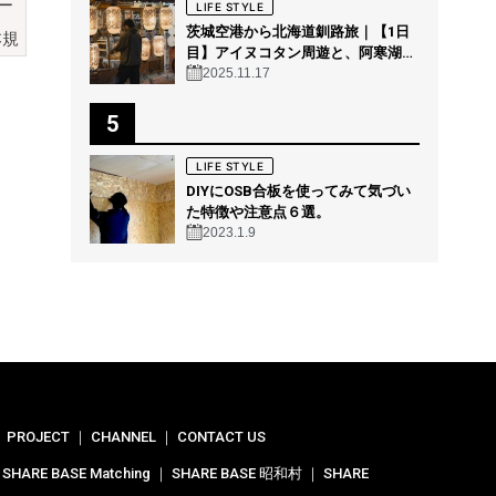
ー
LIFE STYLE
茨城空港から北海道釧路旅｜【1日
本規
目】アイヌコタン周遊と、阿寒湖の
森の幻想的ナイトウォーク「カムイ
2025.11.17
ルミナ」を体験！
ネ
5
LIFE STYLE
こ
DIYにOSB合板を使ってみて気づい
て
た特徴や注意点６選。
2023.1.9
た
し
ル・
当
｜
PROJECT
｜
CHANNEL
｜
CONTACT US
｜
SHARE BASE Matching
｜
SHARE BASE 昭和村
｜
SHARE
身