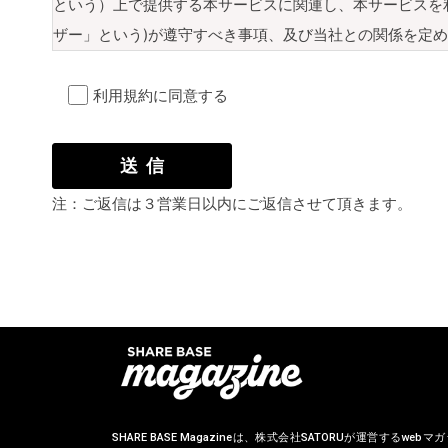
という）上で提供する本サービスに関連し、本サービスを
ザー」という)が遵守すべき事項、及び当社との関係を定
約の全てに同意していることが前提となります。また当社
す。当該変更は本サイト上に掲示するものとし、本規約変
利用規約に同意する
ル・ユーザーは変更内容に同意したものとみなします。
さらに上記利用規約に付随して、個別の条項を定める規約
の場合、個別規定は本規約の一部を構成するものとし、本
注：ご返信は３営業日以内にご返信させて頂きます。
適用されるものとします。
第２条（本サービスの利用と責任範囲）
本サービスは、チャンネル・ユーザーが自らの「情報発信
めのサービスです。チャンネル・ユーザーが本サービスの
ては、当社は一切の責任を負いません。 個別規約による
ユーザーが利用できるシステム、情報、およびサービスは
社は、個別規約による規定がない限り本サイトの運営、ま
SHARE BASE Magazineは、株式会社SATORUが運営するwe
し、明示的であるか黙示的であるかにかかわらず、いかな