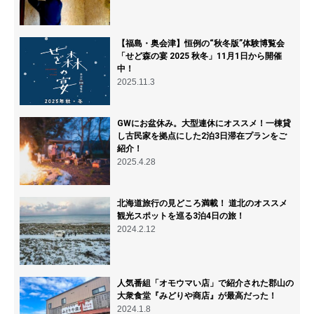
【福島・奥会津】恒例の“秋冬版”体験博覧会
「せど森の宴 2025 秋冬」11月1日から開催
中！
2025.11.3
GWにお盆休み。大型連休にオススメ！一棟貸
し古民家を拠点にした2泊3日滞在プランをご
紹介！
2025.4.28
北海道旅行の見どころ満載！ 道北のオススメ
観光スポットを巡る3泊4日の旅！
2024.2.12
人気番組「オモウマい店」で紹介された郡山の
大衆食堂『みどりや商店』が最高だった！
2024.1.8