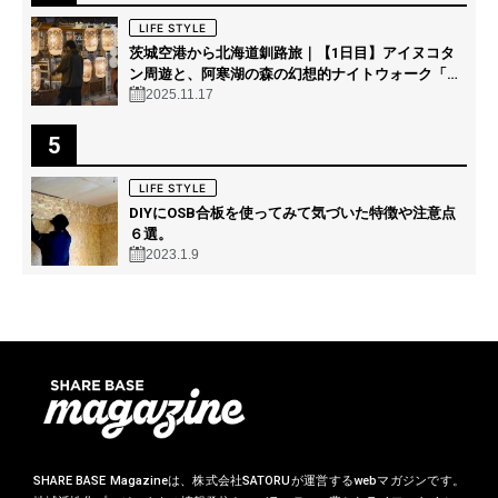
LIFE STYLE
茨城空港から北海道釧路旅｜【1日目】アイヌコタ
ン周遊と、阿寒湖の森の幻想的ナイトウォーク「カ
ムイルミナ」を体験！
2025.11.17
5
LIFE STYLE
DIYにOSB合板を使ってみて気づいた特徴や注意点
６選。
2023.1.9
SHARE BASE Magazineは、株式会社SATORUが運営するwebマガジンです。