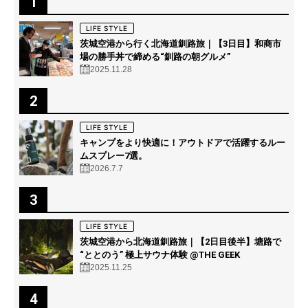
1
LIFE STYLE
茨城空港から行く北海道釧路旅｜【3日目】和商市
場の勝手丼で締める“釧路の朝グルメ”
2025.11.28
2
LIFE STYLE
キャンプをより快適に！アウトドアで活躍するルー
ムスプレー7選。
2026.7.7
3
LIFE STYLE
茨城空港から北海道釧路旅｜【2日目後半】塘路で
“ととのう” 極上サウナ体験 @THE GEEK
2025.11.25
4