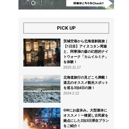
PICK UP
茨城空港から北海道釧路旅｜
【1日目】アイヌコタン周遊
と、阿寒湖の森の幻想的ナイ
トウォーク「カムイルミナ」
を体験！
2025.11.17
北海道旅行の見どころ満載！
道北のオススメ観光スポット
を巡る3泊4日の旅！
2024.2.12
GWにお盆休み。大型連休に
オススメ！一棟貸し古民家を
拠点にした2泊3日滞在プラン
をご紹介！