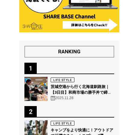
RANKING
1
LIFE STYLE
茨城空港から行く北海道釧路旅｜
【3日目】和商市場の勝手丼で締め
る“釧路の朝グルメ”
2025.11.28
2
LIFE STYLE
キャンプをより快適に！アウトドア