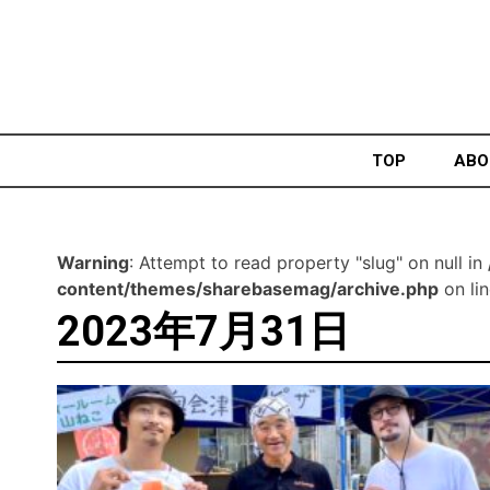
Skip
to
content
TOP
ABO
Warning
: Attempt to read property "slug" on null in
content/themes/sharebasemag/archive.php
on li
2023年7月31日