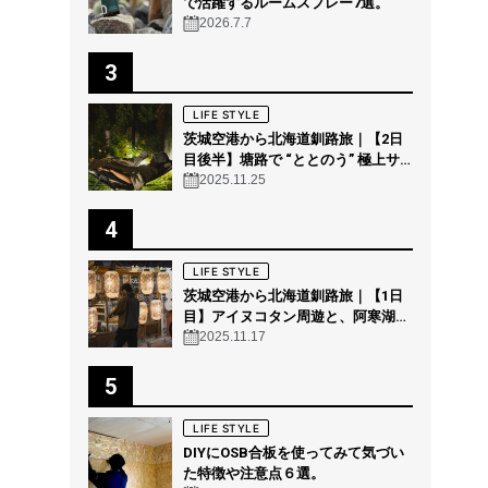
で活躍するルームスプレー7選。
2026.7.7
3
LIFE STYLE
茨城空港から北海道釧路旅｜【2日
目後半】塘路で “ととのう” 極上サ
ウナ体験 @THE GEEK
2025.11.25
4
LIFE STYLE
茨城空港から北海道釧路旅｜【1日
目】アイヌコタン周遊と、阿寒湖の
森の幻想的ナイトウォーク「カムイ
2025.11.17
ルミナ」を体験！
5
LIFE STYLE
DIYにOSB合板を使ってみて気づい
た特徴や注意点６選。