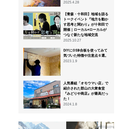
2025.4.28
【青森・十和田】地域を語る
トークイベント『地方を動か
す思考と関わり』が十和田で
開催｜ローカル×ローカルが
つなぐ新たな地域交流
2025.10.27
DIYにOSB合板を使ってみて
気づいた特徴や注意点６選。
2023.1.9
人気番組「オモウマい店」で
紹介された郡山の大衆食堂
『みどりや商店』が最高だっ
た！
2024.1.8