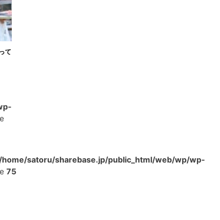
って
wp-
ne
/home/satoru/sharebase.jp/public_html/web/wp/wp-
ne
75