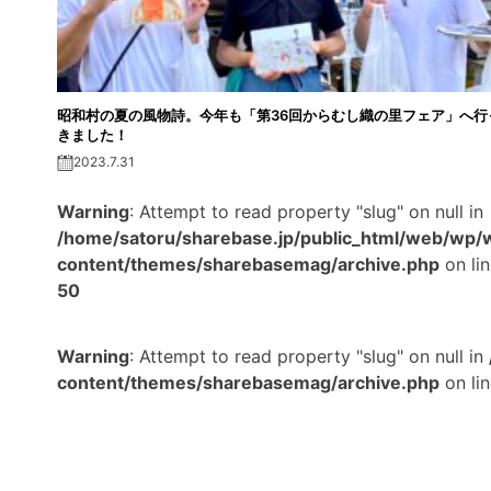
昭和村の夏の風物詩。今年も「第36回からむし織の里フェア」へ行
きました！
2023.7.31
Warning
: Attempt to read property "slug" on null in
/home/satoru/sharebase.jp/public_html/web/wp/
content/themes/sharebasemag/archive.php
on li
50
Warning
: Attempt to read property "slug" on null in
content/themes/sharebasemag/archive.php
on li