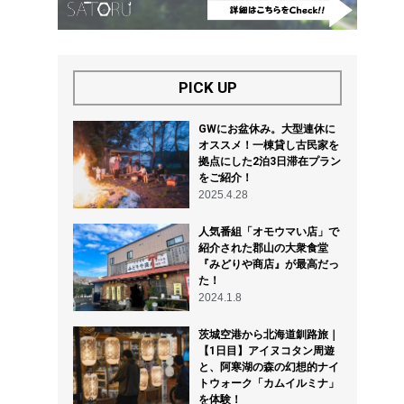
PICK UP
GWにお盆休み。大型連休に
オススメ！一棟貸し古民家を
拠点にした2泊3日滞在プラン
をご紹介！
2025.4.28
人気番組「オモウマい店」で
紹介された郡山の大衆食堂
『みどりや商店』が最高だっ
た！
2024.1.8
茨城空港から北海道釧路旅｜
【1日目】アイヌコタン周遊
と、阿寒湖の森の幻想的ナイ
トウォーク「カムイルミナ」
を体験！