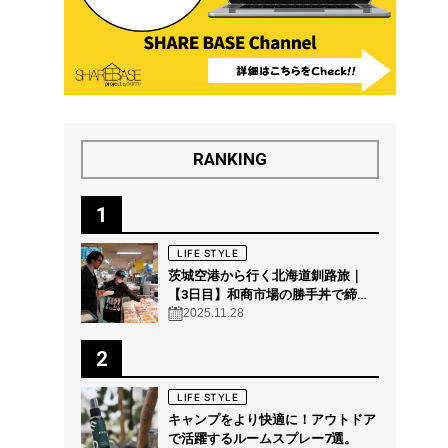
RANKING
1
LIFE STYLE
茨城空港から行く北海道釧路旅｜
【3日目】和商市場の勝手丼で締め
る“釧路の朝グルメ”
2025.11.28
2
LIFE STYLE
キャンプをより快適に！アウトドア
で活躍するルームスプレー7選。