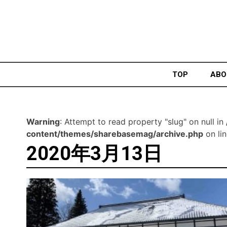
Skip
to
content
TOP
ABO
Warning
: Attempt to read property "slug" on null in
content/themes/sharebasemag/archive.php
on li
2020年3月13日