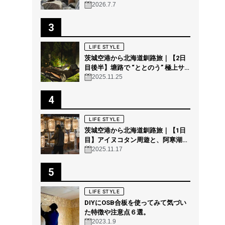
2026.7.7
3
LIFE STYLE
茨城空港から北海道釧路旅｜【2日
目後半】塘路で “ととのう” 極上サ
ウナ体験 @THE GEEK
2025.11.25
4
LIFE STYLE
茨城空港から北海道釧路旅｜【1日
目】アイヌコタン周遊と、阿寒湖の
森の幻想的ナイトウォーク「カムイ
2025.11.17
ルミナ」を体験！
5
LIFE STYLE
DIYにOSB合板を使ってみて気づい
た特徴や注意点６選。
2023.1.9