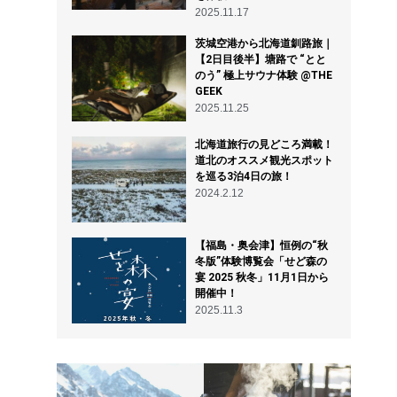
2025.11.17
茨城空港から北海道釧路旅｜
【2日目後半】塘路で “とと
のう” 極上サウナ体験 @THE
GEEK
2025.11.25
北海道旅行の見どころ満載！
道北のオススメ観光スポット
を巡る3泊4日の旅！
2024.2.12
【福島・奥会津】恒例の“秋
冬版”体験博覧会「せど森の
宴 2025 秋冬」11月1日から
開催中！
2025.11.3