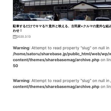
駐車するだけでキマる?! 意外と映える、古民家×クルマの意外な組
わせ！
2020.3.13
Warning
: Attempt to read property "slug" on null in
/home/satoru/sharebase.jp/public_html/web/wp/
content/themes/sharebasemag/archive.php
on li
50
Warning
: Attempt to read property "slug" on null in
content/themes/sharebasemag/archive.php
on li