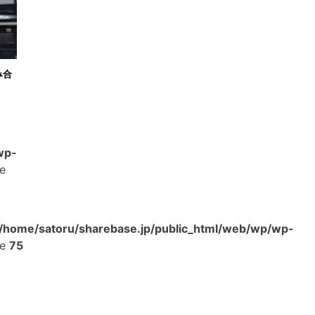
み合
wp-
ne
/home/satoru/sharebase.jp/public_html/web/wp/wp-
ne
75