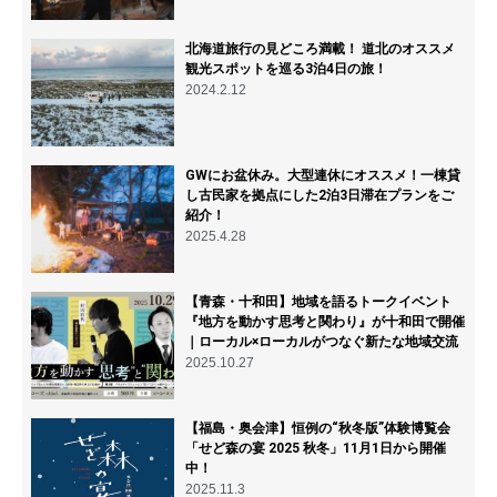
北海道旅行の見どころ満載！ 道北のオススメ
観光スポットを巡る3泊4日の旅！
2024.2.12
GWにお盆休み。大型連休にオススメ！一棟貸
し古民家を拠点にした2泊3日滞在プランをご
紹介！
2025.4.28
【青森・十和田】地域を語るトークイベント
『地方を動かす思考と関わり』が十和田で開催
｜ローカル×ローカルがつなぐ新たな地域交流
2025.10.27
【福島・奥会津】恒例の“秋冬版”体験博覧会
「せど森の宴 2025 秋冬」11月1日から開催
中！
2025.11.3