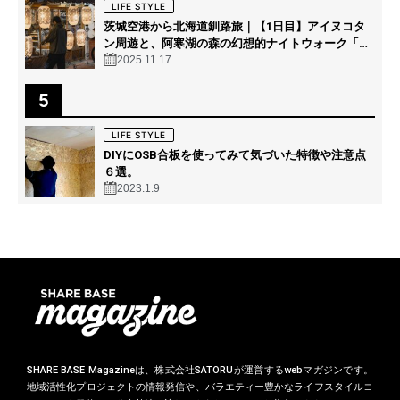
LIFE STYLE
茨城空港から北海道釧路旅｜【1日目】アイヌコタ
ン周遊と、阿寒湖の森の幻想的ナイトウォーク「カ
ムイルミナ」を体験！
2025.11.17
5
LIFE STYLE
DIYにOSB合板を使ってみて気づいた特徴や注意点
６選。
2023.1.9
SHARE BASE Magazineは、株式会社SATORUが運営するwebマガジンです。
地域活性化プロジェクトの情報発信や、バラエティー豊かなライフスタイルコ