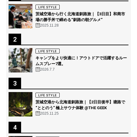
LIFE STYLE
茨城空港から行く北海道釧路旅｜【3日目】和商市
場の勝手丼で締める“釧路の朝グルメ”
2025.11.28
2
LIFE STYLE
キャンプをより快適に！アウトドアで活躍するルー
ムスプレー7選。
2026.7.7
3
LIFE STYLE
茨城空港から北海道釧路旅｜【2日目後半】塘路で
“ととのう” 極上サウナ体験 @THE GEEK
2025.11.25
4