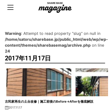
Skip
to
content
Warning
: Attempt to read property "slug" on null in
/home/satoru/sharebase.jp/public_html/web/wp/wp-
content/themes/sharebasemag/archive.php
on line
24
2017年11月17日
古民家再生の土台改修｜施工前後のBefore→Afterを徹底解説
2017.11.17